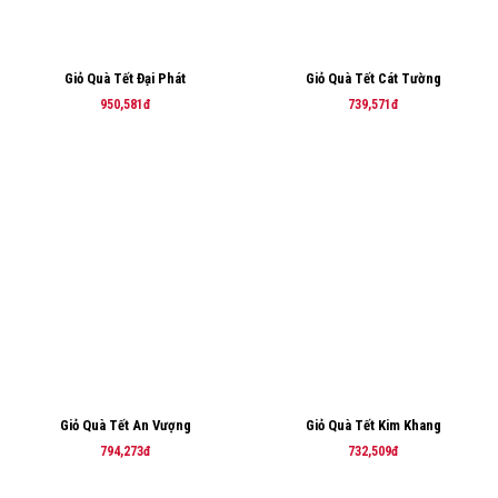
Giỏ Quà Tết Đại Phát
Giỏ Quà Tết Cát Tường
950,581đ
739,571đ
Giỏ Quà Tết An Vượng
Giỏ Quà Tết Kim Khang
794,273đ
732,509đ