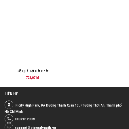
Giỏ Quà Tết Cát Phát
723,071đ
LIÊN HỆ
Picity High Park, 9A Đường Thạnh Xuân 13, Phường Thới An, Thành phố
Hồ Chí Minh
0932012339
support@eternalyouth.vn