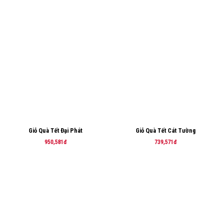
Giỏ Quà Tết Đại Phát
Giỏ Quà Tết Cát Tường
950,581đ
739,571đ