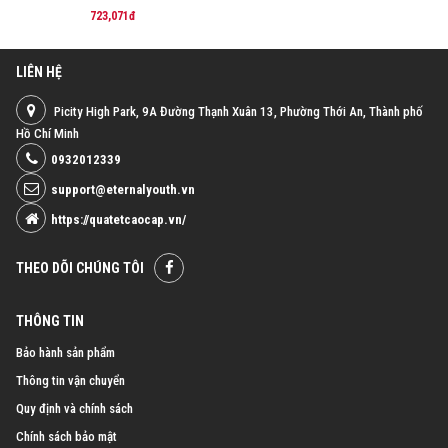
723,071đ
LIÊN HỆ
Picity High Park, 9A Đường Thạnh Xuân 13, Phường Thới An, Thành phố
Hồ Chí Minh
0932012339
support@eternalyouth.vn
https://quatetcaocap.vn/
THEO DÕI CHÚNG TÔI
THÔNG TIN
Bảo hành sản phẩm
Thông tin vận chuyển
Quy định và chính sách
Chính sách bảo mật