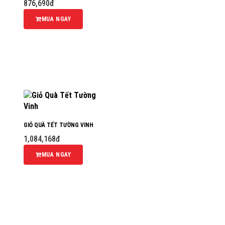
876,690đ
MUA NGAY
GIỎ QUÀ TẾT TƯỜNG VINH
1,084,168đ
MUA NGAY