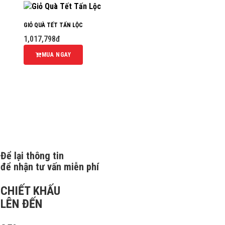
GIỎ QUÀ TẾT TẤN LỘC
1,017,798đ
MUA NGAY
Để lại thông tin
để nhận tư vấn miễn phí
CHIẾT KHẤU
LÊN ĐẾN