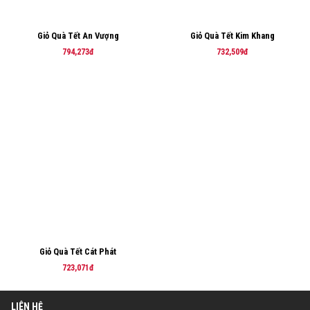
Giỏ Quà Tết An Vượng
Giỏ Quà Tết Kim Khang
794,273đ
732,509đ
Giỏ Quà Tết Cát Phát
723,071đ
LIÊN HỆ