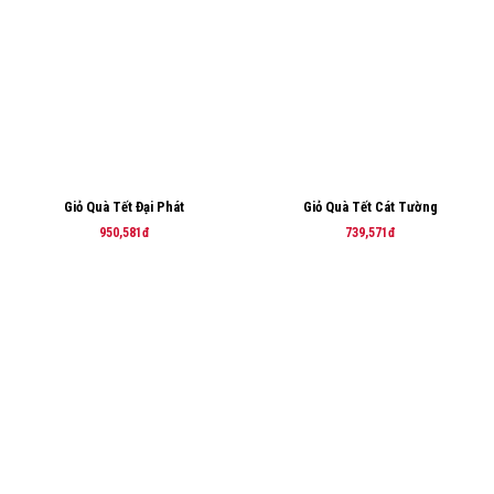
Giỏ Quà Tết Đại Phát
Giỏ Quà Tết Cát Tường
950,581đ
739,571đ