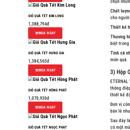
chọn nhữn
Chất lượn
GIỎ QUÀ TẾT KIM LONG
cho người
1,388,794đ
Thiết kế h
MUA NGAY
Thương hi
biệt trong
Tính cá n
GIỎ QUÀ TẾT HƯNG GIA
món quà.
1,384,563đ
MUA NGAY
3) Hộp 
ETERNAL YO
thông điệ
GIỎ QUÀ TẾT HỒNG PHÁT
thiết kế đ
1,070,930đ
Đơn vị còn
MUA NGAY
bán lẻ như
Sau đây l
có một mù
GIỎ QUÀ TẾT NGỌC PHÁT