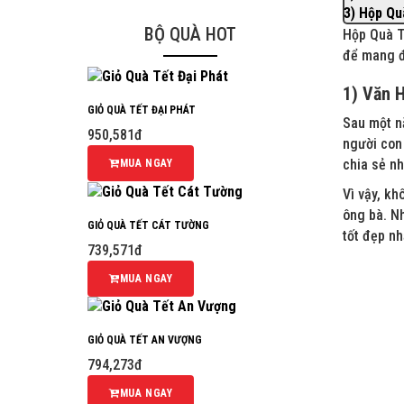
3) Hộp Qu
BỘ QUÀ HOT
Hộp Quà T
để mang đế
1) Văn H
GIỎ QUÀ TẾT ĐẠI PHÁT
Sau một nă
950,581đ
người con
chia sẻ nh
MUA NGAY
Vì vậy, kh
ông bà. N
GIỎ QUÀ TẾT CÁT TƯỜNG
tốt đẹp n
739,571đ
MUA NGAY
GIỎ QUÀ TẾT AN VƯỢNG
794,273đ
MUA NGAY