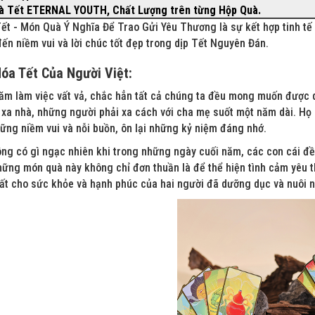
à Tết ETERNAL YOUTH, Chất Lượng trên từng Hộp Quà.
ết - Món Quà Ý Nghĩa Để Trao Gửi Yêu Thương là sự kết hợp tinh tế 
n niềm vui và lời chúc tốt đẹp trong dịp Tết Nguyên Đán.
óa Tết Của Người Việt:
m làm việc vất vả, chắc hẳn tất cả chúng ta đều mong muốn được qu
 xa nhà, những người phải xa cách với cha mẹ suốt một năm dài. Họ
ững niềm vui và nỗi buồn, ôn lại những kỷ niệm đáng nhớ.
ông có gì ngạc nhiên khi trong những ngày cuối năm, các con cái đề
hững món quà này không chỉ đơn thuần là để thể hiện tình cảm yêu t
hất cho sức khỏe và hạnh phúc của hai người đã dưỡng dục và nuôi n