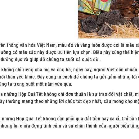
yền thống văn hóa Việt Nam, màu đỏ và vàng luôn được coi là màu s
ường có màu sắc này được ưu tiên lựa chọn. Điều này cũng thể hiện 
 dưỡng dục và giúp đỡ chúng ta suốt cả cuộc đời.
 không chỉ riêng cha mẹ và ông bà, ngày nay, người Việt còn chuẩn
ời thân yêu khác. Đây cũng là cách để chúng ta gửi gắm những lời 
úng ta trong suốt một năm vừa qua.
a những Hộp QuàTết không chỉ đơn thuần là sự trao đổi vật chất, m
ày thường mang theo những lời chúc tốt đẹp nhất, cầu mong cho mộ
, những Hộp Quà Tết không cần phải quá đắt tiền hay xa xỉ. Chỉ cầ
 nhưng lại chứa đựng tình cảm và sự chân thành của người biếu tặn