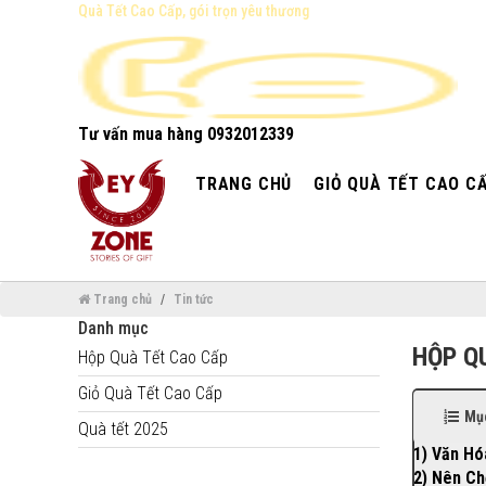
Quà Tết Cao Cấp, gói trọn yêu thương
Tư vấn mua hàng
0932012339
TRANG CHỦ
GIỎ QUÀ TẾT CAO C
Trang chủ
Tin tức
Danh mục
HỘP Q
Hộp Quà Tết Cao Cấp
Giỏ Quà Tết Cao Cấp
Mục
Quà tết 2025
1) Văn Hó
2) Nên C