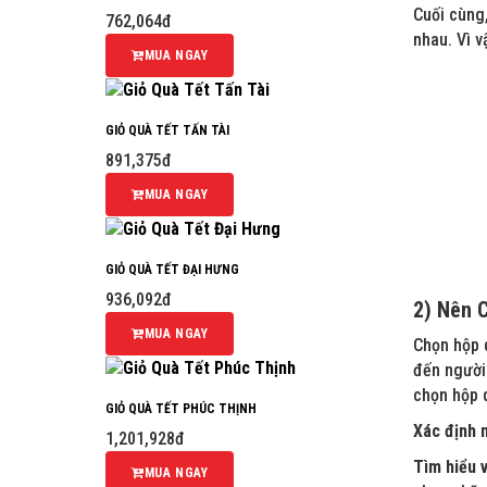
Cuối cùng,
762,064đ
nhau. Vì v
MUA NGAY
GIỎ QUÀ TẾT TẤN TÀI
891,375đ
MUA NGAY
GIỎ QUÀ TẾT ĐẠI HƯNG
936,092đ
2) Nên 
MUA NGAY
Chọn hộp q
đến người 
chọn hộp 
GIỎ QUÀ TẾT PHÚC THỊNH
Xác định n
1,201,928đ
Tìm hiểu v
MUA NGAY