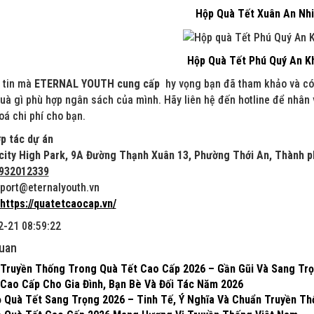
Hộp Quà Tết Xuân An Nhi
Hộp Quà Tết Phú Quý An K
 tin mà
ETERNAL YOUTH cung cấp
hy vọng bạn đã tham khảo và có
à gì phù hợp ngân sách của mình. Hãy liên hệ đến hotline để nhân v
hoá chi phí cho bạn.
ợp tác dự án
Picity High Park, 9A Đường Thạnh Xuân 13, Phường Thới An, Thành p
932012339
port@eternalyouth.vn
https://quatetcaocap.vn/
-21 08:59:22
quan
Truyền Thống Trong Quà Tết Cao Cấp 2026 – Gần Gũi Và Sang Tr
Cao Cấp Cho Gia Đình, Bạn Bè Và Đối Tác Năm 2026
ỏ Quà Tết Sang Trọng 2026 – Tinh Tế, Ý Nghĩa Và Chuẩn Truyền Th