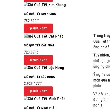
GIỎ QUÀ TẾT KIM KHANG
732,509đ
MUA NGAY
Trong tru
Quà Tết th
GIỎ QUÀ TẾT CÁT PHÁT
ông bà đã
723,071đ
Tuy nhiên,
MUA NGAY
những ngư
ủng hộ ch
Ý nghĩa củ
GIỎ QUÀ TẾT LỘC HƯNG
món quà n
2,929,177đ
phúc.
MUA NGAY
Và đôi khi
đơn giản,
nghĩa.
GIỎ QUÀ TẾT MINH PHÁT