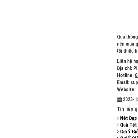
Qua thông
nên mua qu
tối thiểu 
Liên hệ h
Địa chỉ: 
Hotline:
0
Email:
sup
Website:
2023-12
Tin liên 
Nét Đẹp 
Quà Tết 
Gợi Ý Gi