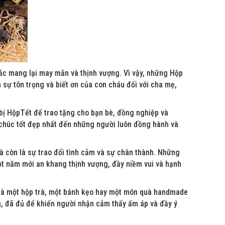
ắc mang lại may mắn và thịnh vượng. Vì vậy, những Hộp
sự tôn trọng và biết ơn của con cháu đối với cha mẹ,
 bị HộpTết để trao tặng cho bạn bè, đồng nghiệp và
chúc tốt đẹp nhất đến những người luôn đồng hành và
à còn là sự trao đổi tình cảm và sự chân thành. Những
t năm mới an khang thịnh vượng, đầy niềm vui và hạnh
n là một hộp trà, một bánh kẹo hay một món quà handmade
g, đã đủ để khiến người nhận cảm thấy ấm áp và đầy ý