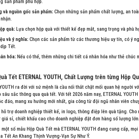
g sản phẩm phù hợp.
g và nguồn gốc sản phẩm:
Chọn những sản phẩm chất lượng, an toàn
 nhận.
ộp quà:
Lựa chọn hộp quà với thiết kế đẹp mắt, sang trọng và phù h
ệu và ý nghĩa:
Chọn các sản phẩm từ các thương hiệu uy tín, có ý ngh
 dịp Tết.
hân hóa:
Nếu có thể, thêm những chi tiết cá nhân hóa như thẻ chúc m
Quà Tết ETERNAL YOUTH, Chất Lượng trên từng Hộp Qu
UTH ra đời với sứ mệnh là cầu nối thắt chặt mối quan hệ người với 
p sâu sắc thông qua quà tết. Với tết 2026 năm nay, ETERNAL YOUTH 
ộc đáo, mang xu hướng mới nhất, gia công từ đội ngũ nhân viên chu
 hỗ trợ doanh nghiệp thiết kế, in logo, thông điệp lên quà tặng. Cho
 giá sỉ, chiết khấu cao cho doanh nghiệp đặt đơn hàng số lượng lớn
à một số mẫu Hộp Quà Tết mà ETERNAL YOUTH đang cung cấp, mọi n
a Tết An Khang Thịnh Vượng-Vạn Sự Như Ý.