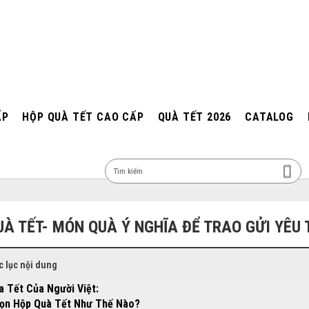
ẤP
HỘP QUÀ TẾT CAO CẤP
QUÀ TẾT 2026
CATALOG
MEN
UÀ TẾT- MÓN QUÀ Ý NGHĨA ĐỂ TRAO GỬI YÊU
 lục nội dung
a Tết Của Người Việt:
họn Hộp Quà Tết Như Thế Nào?