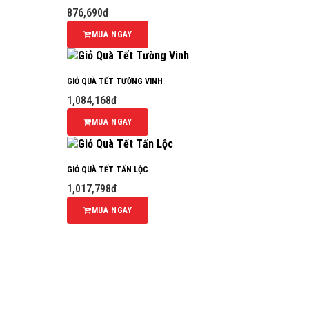
876,690đ
MUA NGAY
GIỎ QUÀ TẾT TƯỜNG VINH
1,084,168đ
MUA NGAY
GIỎ QUÀ TẾT TẤN LỘC
1,017,798đ
MUA NGAY