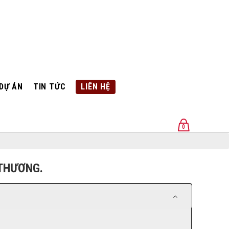
DỰ ÁN
TIN TỨC
LIÊN HỆ
0
U
 THƯƠNG.