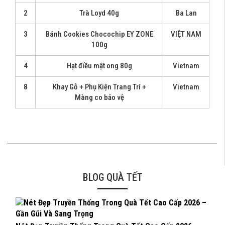
2
Trà Loyd 40g
Ba Lan
3
Bánh Cookies Chocochip EY ZONE
VIỆT NAM
100g
4
Hạt điều mật ong 80g
Vietnam
8
Khay Gỗ + Phụ Kiện Trang Trí +
Vietnam
Màng co bảo vệ
BLOG QUÀ TẾT