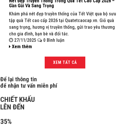
Nét Đẹp Truyền Thống Trong Quà Tết Cao Cấp 2026 –
Quà 
Gần Gũi Và Sang Trọng
202
Khám phá nét đẹp truyền thống của Tết Việt qua bộ sưu
Khám
tập quà Tết cao cấp 2026 tại Quatetcaocap.vn. Giỏ quà
Quat
sang trọng, hương vị truyền thống, gửi trao yêu thương
sang
cho gia đình, bạn bè và đối tác.
bạn 
27/11/2025
0 Bình luận
27
Xem thêm
Xe
XEM TẤT CẢ
Để lại thông tin
để nhận tư vấn miễn phí
CHIẾT KHẤU
LÊN ĐẾN
35%