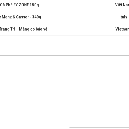
 Cà Phê EY ZONE 150g
Việt N
 Menz & Gasser - 340g
Italy
Trang Trí + Màng co bảo vệ
Vietna