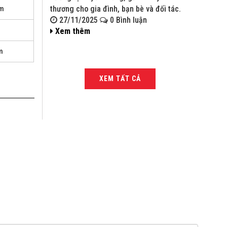
am
thương cho gia đình, bạn bè và đối tác.
bạn bè và đ
27/11/2025
0 Bình luận
27/11/
Xem thêm
Xem thê
m
XEM TẤT CẢ