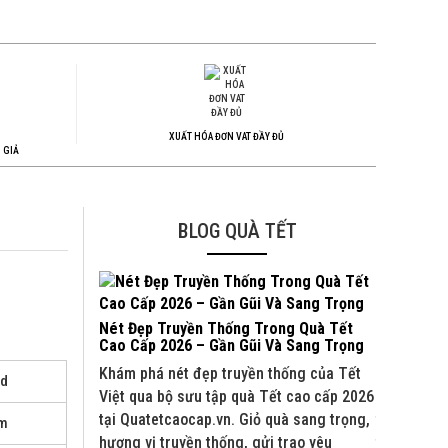
XUẤT HÓA ĐƠN VAT ĐẦY ĐỦ
 GIẢ
BLOG QUÀ TẾT
Nét Đẹp Truyền Thống Trong Quà Tết
Quà Tết C
Cao Cấp 2026 – Gần Gũi Và Sang Trọng
Và Đối Tá
Khám phá nét đẹp truyền thống của Tết
Khám phá b
nd
Việt qua bộ sưu tập quà Tết cao cấp 2026
2026 tại Q
tại Quatetcaocap.vn. Giỏ quà sang trọng,
truyền thố
am
hương vị truyền thống, gửi trao yêu
trao yêu t