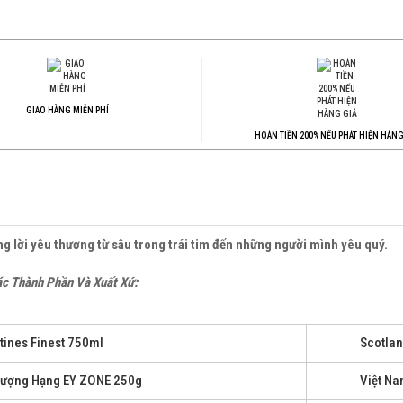
GIAO HÀNG MIỄN PHÍ
HOÀN TIỀN 200% NẾU PHÁT HIỆN HÀNG
 lời yêu thương từ sâu trong trái tim đến những người mình yêu quý.
c Thành Phần Và Xuất Xứ:
tines Finest 750ml
Scotla
hượng Hạng EY ZONE 250g
Việt N