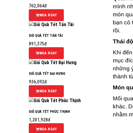
762,064đ
mình nh
món quà
MUA NGAY
bạn có 
rồi.
GIỎ QUÀ TẾT TẤN TÀI
Thái đ
891,375đ
Khi đến
MUA NGAY
mục đíc
những ý
GIỎ QUÀ TẾT ĐẠI HƯNG
thành t
936,092đ
Món qu
MUA NGAY
Mối qua
khác. D
GIỎ QUÀ TẾT PHÚC THỊNH
nhằm mụ
1,201,928đ
MUA NGAY