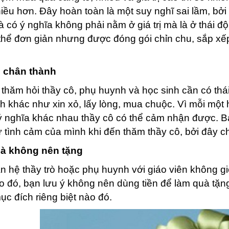
iều hơn. Đây hoàn toàn là một suy nghĩ sai lầm, bở
 có ý nghĩa không phải nằm ở giá trị mà là ở thái đ
thể đơn giản nhưng được đóng gói chỉn chu, sắp xếp
ộ chân thành
 thăm hỏi thầy cô, phụ huynh và học sinh cần có thái
h khác như xin xỏ, lấy lòng, mua chuộc. Vì mỗi một 
 nghĩa khác nhau thầy cô có thể cảm nhận được. B
ừ tình cảm của mình khi đến thăm thầy cô, bởi đây ch
à không nên tặng
n hệ thầy trò hoặc phụ huynh với giáo viên không 
o đó, bạn lưu ý không nên dùng tiền để làm quà tặ
c đích riêng biệt nào đó.