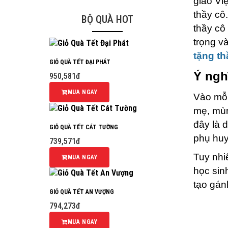
giáo Vi
thầy cô
BỘ QUÀ HOT
thầy cô
trọng v
tặng th
GIỎ QUÀ TẾT ĐẠI PHÁT
Ý nghĩ
950,581đ
MUA NGAY
Vào mỗi
mẹ, mùn
đây là 
GIỎ QUÀ TẾT CÁT TƯỜNG
phụ huy
739,571đ
Tuy nhi
MUA NGAY
học sin
tạo gán
GIỎ QUÀ TẾT AN VƯỢNG
794,273đ
MUA NGAY