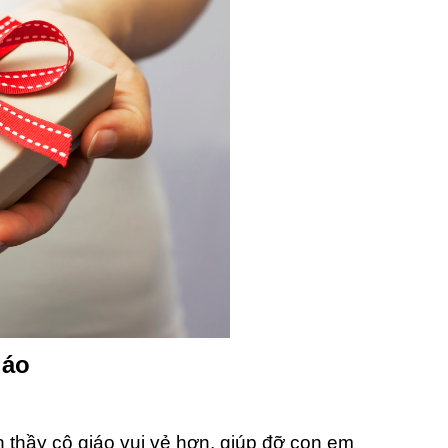
iáo
n thầy cô giáo vui vẻ hơn, giúp đỡ con em