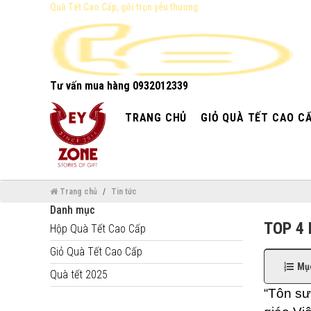
Quà Tết Cao Cấp, gói trọn yêu thương
Tư vấn mua hàng
0932012339
TRANG CHỦ
GIỎ QUÀ TẾT CAO C
Trang chủ
Tin tức
Danh mục
TOP 4
Hộp Quà Tết Cao Cấp
Giỏ Quà Tết Cao Cấp
Mục
Quà tết 2025
“Tôn sư