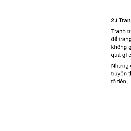
2./ Tran
Tranh t
để tran
không g
quà gì 
Những c
truyền 
tổ tiên,