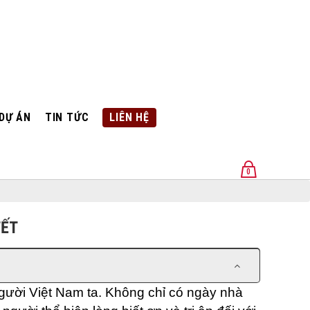
DỰ ÁN
TIN TỨC
LIÊN HỆ
0
U
TẾT
người Việt Nam ta. Không chỉ có ngày nhà