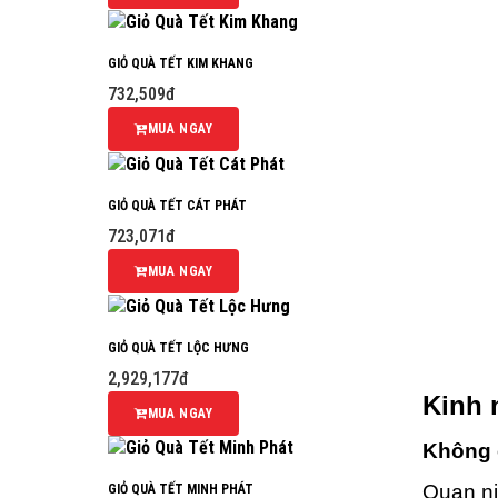
GIỎ QUÀ TẾT KIM KHANG
732,509đ
MUA NGAY
GIỎ QUÀ TẾT CÁT PHÁT
723,071đ
MUA NGAY
GIỎ QUÀ TẾT LỘC HƯNG
2,929,177đ
Kinh 
MUA NGAY
Không c
Quan ni
GIỎ QUÀ TẾT MINH PHÁT