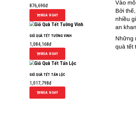
Vào mỗi
876,690đ
Bởi thế,
MUA NGAY
nhiều g
an khan
GIỎ QUÀ TẾT TƯỜNG VINH
Những m
1,084,168đ
quà tết 
MUA NGAY
GIỎ QUÀ TẾT TẤN LỘC
1,017,798đ
MUA NGAY