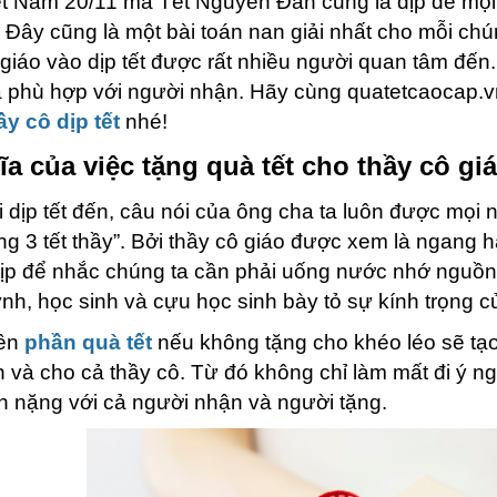
ệt Nam 20/11 mà Tết Nguyên Đán cũng là dịp để mọi ng
. Đây cũng là một bài toán nan giải nhất cho mỗi ch
 giáo vào dịp tết được rất nhiều người quan tâm đến.
à phù hợp với người nhận. Hãy cùng quatetcaocap.
ầy cô dịp tết
nhé!
a của việc tặng quà tết cho thầy cô giá
 dịp tết đến, câu nói của ông cha ta luôn được mọi 
g 3 tết thầy”. Bởi thầy cô giáo được xem là ngang hà
dịp để nhắc chúng ta cần phải uống nước nhớ nguồn. V
nh, học sinh và cựu học sinh bày tỏ sự kính trọng c
ên
phần quà tết
nếu không tặng cho khéo léo sẽ tạo
h và cho cả thầy cô. Từ đó không chỉ làm mất đi ý n
h nặng với cả người nhận và người tặng.