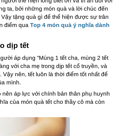
ười thể hiện lòng biết ơn và tri ân đối với
úng ta, bởi những món quà và lời chúc đến
 Vậy tặng quà gì để thể hiện được sự trân
vn điểm qua
Top 4 món quà ý nghĩa dành
o dịp tết
người áp dụng “Mùng 1 tết cha, mùng 2 tết
ng với cha mẹ trong dịp tết cổ truyền, và
ậy nên, tết luôn là thời điểm tốt nhất để
ủa mình.
 nên áp lực với chính bản thân phụ huynh
ghĩa của món quà tết cho thầy cô mà còn