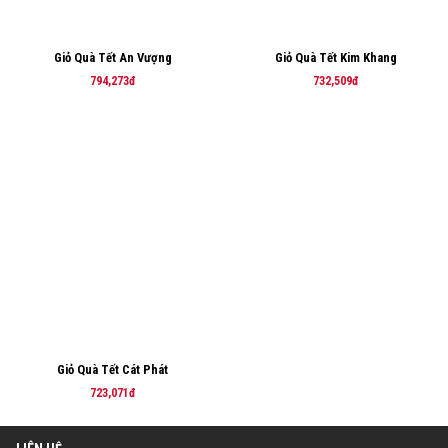
Giỏ Quà Tết An Vượng
Giỏ Quà Tết Kim Khang
794,273đ
732,509đ
Giỏ Quà Tết Cát Phát
723,071đ