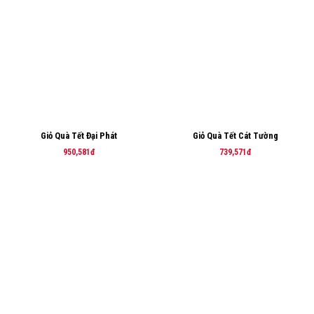
Giỏ Quà Tết Đại Phát
Giỏ Quà Tết Cát Tường
950,581đ
739,571đ