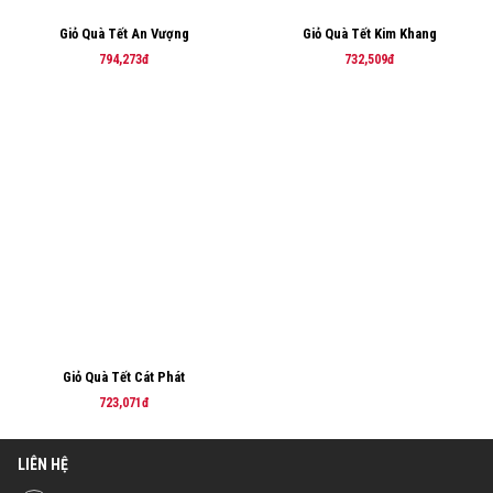
Giỏ Quà Tết An Vượng
Giỏ Quà Tết Kim Khang
794,273đ
732,509đ
Giỏ Quà Tết Cát Phát
723,071đ
LIÊN HỆ