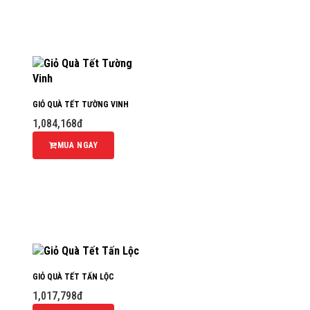
GIỎ QUÀ TẾT TƯỜNG VINH
1,084,168đ
MUA NGAY
GIỎ QUÀ TẾT TẤN LỘC
1,017,798đ