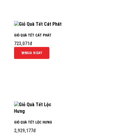
GIỎ QUÀ TẾT CÁT PHÁT
723,071đ
MUA NGAY
GIỎ QUÀ TẾT LỘC HƯNG
2,929,177đ