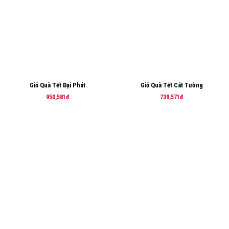
Giỏ Quà Tết Đại Phát
Giỏ Quà Tết Cát Tường
950,581đ
739,571đ