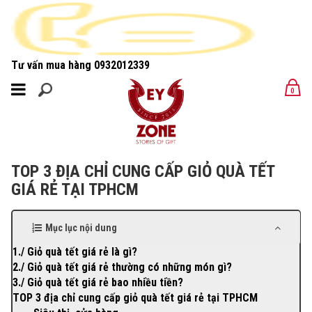
Tư vấn mua hàng
0932012339
MENU
0
MENU
TOP 3 ĐỊA CHỈ CUNG CẤP GIỎ QUÀ TẾT
GIÁ RẺ TẠI TPHCM
Mục lục nội dung
1./ Giỏ quà tết giá rẻ là gì?
2./ Giỏ quà tết giá rẻ thường có những món gì?
3./ Giỏ quà tết giá rẻ bao nhiều tiền?
TOP 3 địa chỉ cung cấp giỏ quà tết giá rẻ tại TPHCM