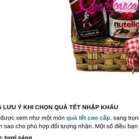
 LƯU Ý KHI CHỌN QUÀ TẾT NHẬP KHẨU
 được xem như một món
quà tết cao cấp
, sang trọ
n sao cho phù hợp đối tượng nhận. Một số điều bạn 
c tươi sáng