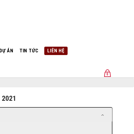
DỰ ÁN
TIN TỨC
LIÊN HỆ
0
U
 2021