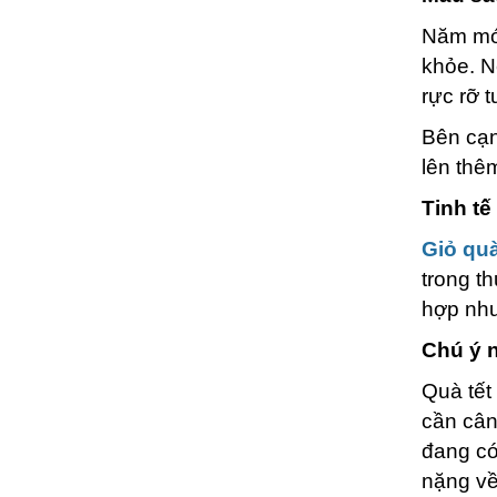
Năm mới
khỏe. N
rực rỡ 
Bên cạn
lên thê
Tinh t
Giỏ quà
trong t
hợp nhu
Chú ý 
Quà tết
cần cân
đang có
nặng về 