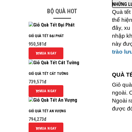
NHỮNG LƯ
BỘ QUÀ HOT
Quà tết
thể hiệ
đây, xu
nhập kh
GIỎ QUÀ TẾT ĐẠI PHÁT
này đượ
950,581đ
trào l
MUA NGAY
GIỎ QUÀ TẾT CÁT TƯỜNG
QUÀ TẾ
739,571đ
Giỏ quà
MUA NGAY
ngoài. 
Ngoài r
được đó
GIỎ QUÀ TẾT AN VƯỢNG
794,273đ
MUA NGAY