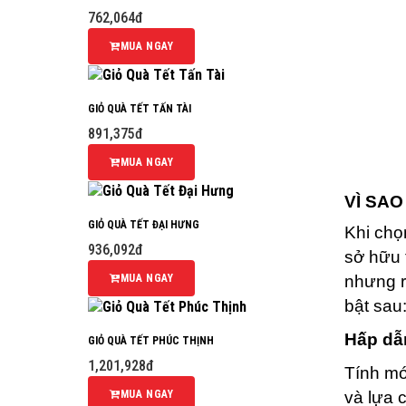
762,064đ
MUA NGAY
GIỎ QUÀ TẾT TẤN TÀI
891,375đ
MUA NGAY
VÌ SA
GIỎ QUÀ TẾT ĐẠI HƯNG
Khi ch
936,092đ
sở hữu 
MUA NGAY
nhưng r
bật sau
Hấp dẫn
GIỎ QUÀ TẾT PHÚC THỊNH
1,201,928đ
Tính mớ
MUA NGAY
và lựa 