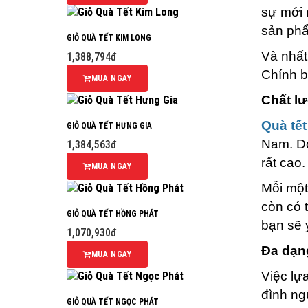
sự mới 
sản phẩ
GIỎ QUÀ TẾT KIM LONG
Và nhất
1,388,794đ
Chính b
MUA NGAY
Chất l
Quà tế
GIỎ QUÀ TẾT HƯNG GIA
Nam. Do
1,384,563đ
rất cao.
MUA NGAY
Mỗi một
còn có 
GIỎ QUÀ TẾT HỒNG PHÁT
bạn sẽ 
1,070,930đ
Đa dạn
MUA NGAY
Việc lự
đình ng
GIỎ QUÀ TẾT NGỌC PHÁT