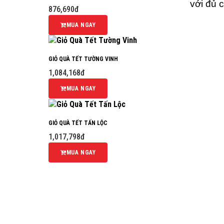
với đủ 
876,690đ
MUA NGAY
GIỎ QUÀ TẾT TƯỜNG VINH
1,084,168đ
MUA NGAY
GIỎ QUÀ TẾT TẤN LỘC
1,017,798đ
MUA NGAY