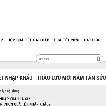
ẤP
HỘP QUÀ TẾT CAO CẤP
QUÀ TẾT 2026
CATALOG
MEN
ẾT NHẬP KHẨU - TRÀO LƯU MỚI NĂM TÂN SỬU
 lục nội dung
NHẬP KHẨU LÀ GÌ?
ÊN CHỌN QUÀ TẾT NHẬP KHẨU?