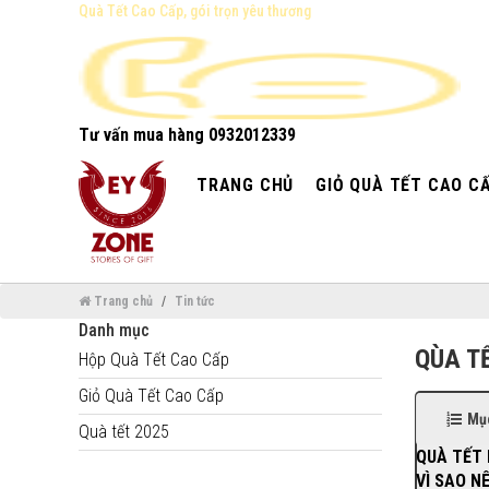
Quà Tết Cao Cấp, gói trọn yêu thương
Tư vấn mua hàng
0932012339
TRANG CHỦ
GIỎ QUÀ TẾT CAO C
Trang chủ
Tin tức
Danh mục
QÙA T
Hộp Quà Tết Cao Cấp
Giỏ Quà Tết Cao Cấp
Mục
Quà tết 2025
QUÀ TẾT 
VÌ SAO N