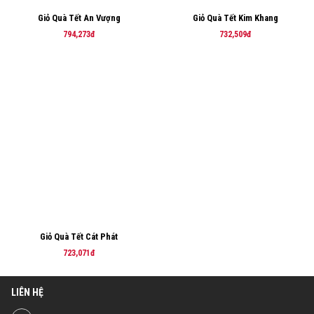
Giỏ Quà Tết An Vượng
Giỏ Quà Tết Kim Khang
794,273đ
732,509đ
Giỏ Quà Tết Cát Phát
723,071đ
LIÊN HỆ