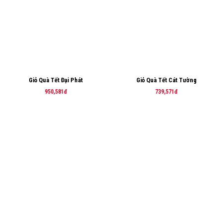
Giỏ Quà Tết Đại Phát
Giỏ Quà Tết Cát Tường
950,581đ
739,571đ