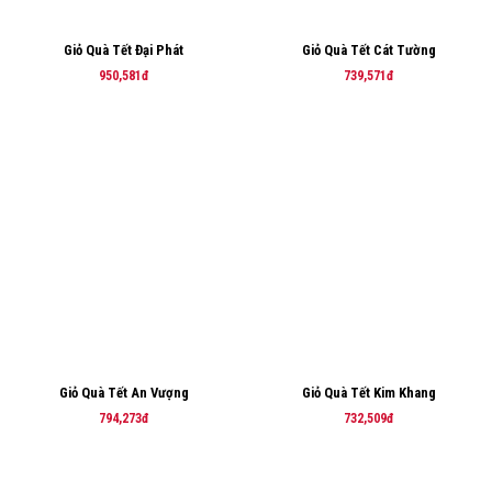
Giỏ Quà Tết Đại Phát
Giỏ Quà Tết Cát Tường
950,581đ
739,571đ
Giỏ Quà Tết An Vượng
Giỏ Quà Tết Kim Khang
794,273đ
732,509đ