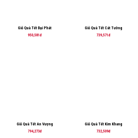
Giỏ Quà Tết Đại Phát
Giỏ Quà Tết Cát Tường
950,581đ
739,571đ
Giỏ Quà Tết An Vượng
Giỏ Quà Tết Kim Khang
794,273đ
732,509đ