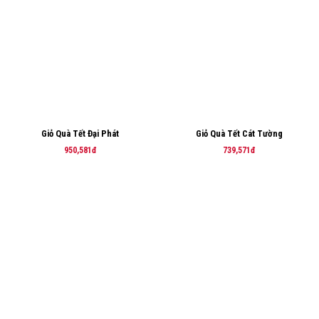
Giỏ Quà Tết Đại Phát
Giỏ Quà Tết Cát Tường
950,581đ
739,571đ