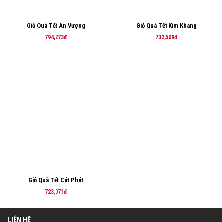
Giỏ Quà Tết An Vượng
Giỏ Quà Tết Kim Khang
794,273đ
732,509đ
Giỏ Quà Tết Cát Phát
723,071đ
LIÊN HỆ