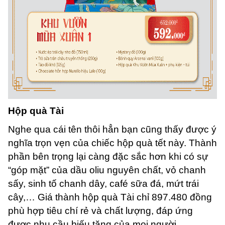
Hộp quà Tài
Nghe qua cái tên thôi hẳn bạn cũng thấy được ý
nghĩa trọn vẹn của chiếc hộp quà tết này. Thành
phần bên trọng lại càng đặc sắc hơn khi có sự
“góp mặt” của dầu oliu nguyên chất, vỏ chanh
sấy, sinh tố chanh dây, café sữa đá, mứt trái
cây,… Giá thành hộp quà Tài chỉ 897.480 đồng
phù hợp tiêu chí rẻ và chất lượng, đáp ứng
được nhu cầu biếu tặng của mọi người.