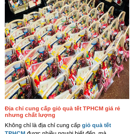
Địa chỉ cung cấp giỏ quà tết TPHCM giá rẻ
nhưng chất lượng
Không chỉ là địa chỉ cung cấp
giỏ quà tết
TPHCM
được nhiều người biết đến, mà