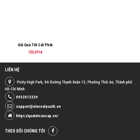
Giỏ Quà Tết Cát Phát
723,071đ
LIÊN HỆ
Picity High Park, 9A Đường Thạnh Xuân 13, Phường Thới An, Thành phố
Hồ Chí Minh
0932012339
support@eternalyouth.vn
https://quatetcaocap.vn/
THEO DÕI CHÚNG TÔI