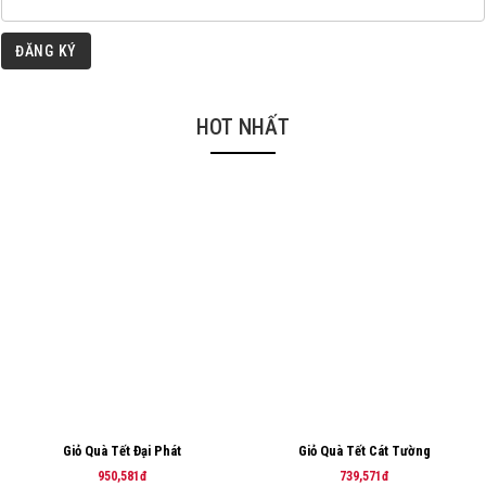
ĐĂNG KÝ
HOT NHẤT
Giỏ Quà Tết Đại Phát
Giỏ Quà Tết Cát Tường
950,581đ
739,571đ