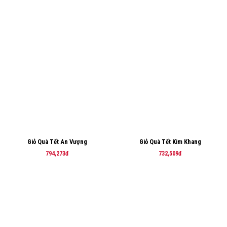
Giỏ Quà Tết An Vượng
Giỏ Quà Tết Kim Khang
794,273đ
732,509đ