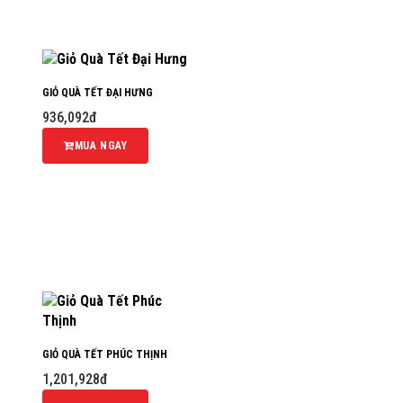
GIỎ QUÀ TẾT ĐẠI HƯNG
936,092đ
MUA NGAY
GIỎ QUÀ TẾT PHÚC THỊNH
1,201,928đ