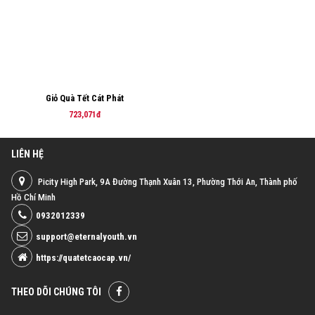
Giỏ Quà Tết Cát Phát
723,071đ
LIÊN HỆ
Picity High Park, 9A Đường Thạnh Xuân 13, Phường Thới An, Thành phố
Hồ Chí Minh
0932012339
support@eternalyouth.vn
https://quatetcaocap.vn/
THEO DÕI CHÚNG TÔI