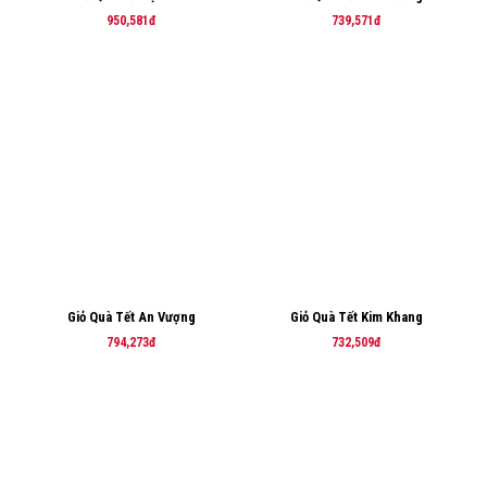
950,581đ
739,571đ
Giỏ Quà Tết An Vượng
Giỏ Quà Tết Kim Khang
794,273đ
732,509đ