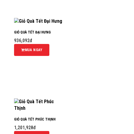
GIỎ QUÀ TẾT ĐẠI HƯNG
936,092đ
MUA NGAY
GIỎ QUÀ TẾT PHÚC THỊNH
1,201,928đ