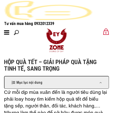
Tư vấn mua hàng
0932012339
MENU
0
MENU
HỘP QUÀ TẾT – GIẢI PHÁP QUÀ TẶNG
TINH TẾ, SANG TRỌNG
Mục lục nội dung
Cứ mỗi dịp mùa xuân đến là người tiêu dùng lại
phải loay hoay tìm kiếm hộp quà tết để biếu
tặng sếp, người thân, đối tác, khách hàng,…
Nhưng làm thế nào để sở hữu được món quà