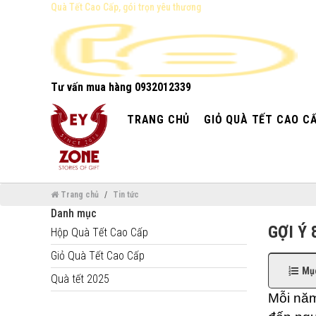
Quà Tết Cao Cấp, gói trọn yêu thương
Tư vấn mua hàng
0932012339
TRANG CHỦ
GIỎ QUÀ TẾT CAO C
Trang chủ
Tin tức
Danh mục
GỢI Ý 
Hộp Quà Tết Cao Cấp
Giỏ Quà Tết Cao Cấp
Mục
Quà tết 2025
Mỗi năm