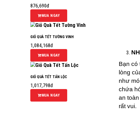
876,690đ
MUA NGAY
GIỎ QUÀ TẾT TƯỜNG VINH
1,084,168đ
NH
MUA NGAY
Bạn có 
lòng củ
GIỎ QUÀ TẾT TẤN LỘC
như món
1,017,798đ
chứa hó
MUA NGAY
an toàn
rất vui.