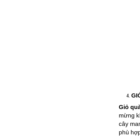
GI
Giỏ quà
mừng kh
cây man
phù hợp