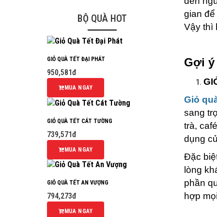
đến ngư
gian để
BỘ QUÀ HOT
Vậy thì
GIỎ QUÀ TẾT ĐẠI PHÁT
Gợi ý
950,581đ
GI
MUA NGAY
Giỏ quà
sang tr
GIỎ QUÀ TẾT CÁT TƯỜNG
trà, caf
739,571đ
dụng củ
MUA NGAY
Đặc biệ
lòng kh
phần qu
GIỎ QUÀ TẾT AN VƯỢNG
hợp mọi
794,273đ
MUA NGAY