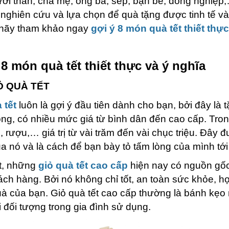
ời thân, cha mẹ, ông bà, sếp, bạn bè, đồng nghiệp,
 nghiên cứu và lựa chọn để quà tặng được tinh tế v
 hãy tham khảo ngay
gợi ý 8 món quà tết thiết thự
 8 món quà tết thiết thực và ý nghĩa
Ỏ QUÀ TẾT
 tết
luôn là gợi ý đầu tiên dành cho bạn, bởi đây là tặ
ọng, có nhiều mức giá từ bình dân đến cao cấp. Tro
é, rượu,… giá trị từ vài trăm đến vài chục triệu. Đây 
a nó và là cách để bạn bày tỏ tấm lòng của mình tới
t, những
giỏ quà tết cao cấp
hiện nay có nguồn gốc
ách hàng. Bởi nó không chỉ tốt, an toàn sức khỏe, hợ
à của bạn. Giỏ quà tết cao cấp thường là bánh kẹo
 đối tượng trong gia đình sử dụng.