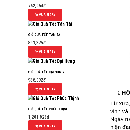
762,064đ
MUA NGAY
GIỎ QUÀ TẾT TẤN TÀI
891,375đ
MUA NGAY
GIỎ QUÀ TẾT ĐẠI HƯNG
936,092đ
MUA NGAY
HỘ
Từ xưa,
GIỎ QUÀ TẾT PHÚC THỊNH
vinh và
1,201,928đ
Ngày na
hiện đạ
MUA NGAY