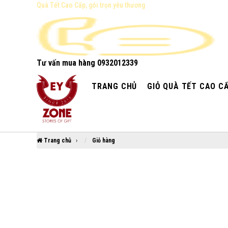
Quà Tết Cao Cấp, gói trọn yêu thương
Tư vấn mua hàng
0932012339
TRANG CHỦ
GIỎ QUÀ TẾT CAO C
Trang chủ
›
Giỏ hàng