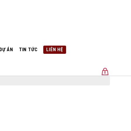
DỰ ÁN
TIN TỨC
LIÊN HỆ
0
U