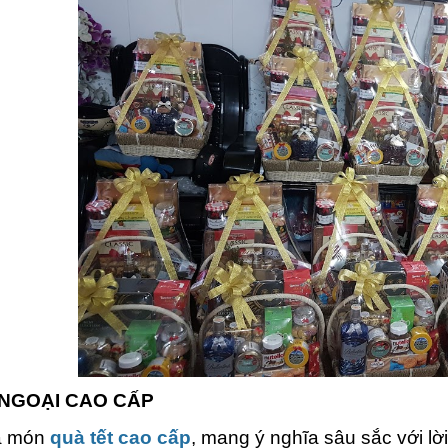
NGOẠI CAO CẤP
à món
quà tết cao cấp
, mang ý nghĩa sâu sắc với l