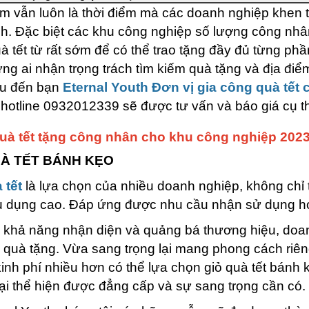
m vẫn luôn là thời điểm mà các doanh nghiệp khen t
h. Đặc biệt các khu công nghiệp số lượng công nhân 
à tết từ rất sớm để có thể trao tặng đầy đủ từng ph
ng ai nhận trọng trách tìm kiếm quà tặng và địa điểm
iệu đến bạn
Eternal Youth Đơn vị gia công quà tết 
 hotline 0932012339 sẽ được tư vấn và báo giá cụ t
uà tết tặng công nhân cho khu công nghiệp 202
UÀ TẾT BÁNH KẸO
 tết
là lựa chọn của nhiều doanh nghiệp, không chỉ
u dụng cao. Đáp ứng được nhu cầu nhận sử dụng hoặ
 khả năng nhận diện và quảng bá thương hiệu, doan
n quà tặng. Vừa sang trọng lại mang phong cách riên
inh phí nhiều hơn có thể lựa chọn giỏ quà tết bánh 
ại thể hiện được đẳng cấp và sự sang trọng cần có.