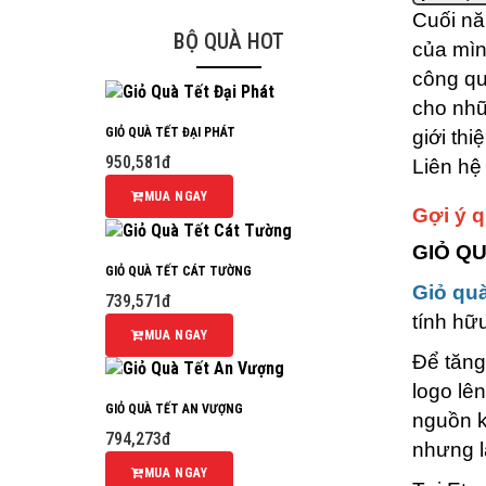
Cuối nă
BỘ QUÀ HOT
của mìn
công qu
cho nhữ
GIỎ QUÀ TẾT ĐẠI PHÁT
giới th
950,581đ
Liên hệ
MUA NGAY
Gợi ý q
GIỎ Q
GIỎ QUÀ TẾT CÁT TƯỜNG
Giỏ quà
739,571đ
tính hữ
MUA NGAY
Để tăng
logo lê
GIỎ QUÀ TẾT AN VƯỢNG
nguồn k
794,273đ
nhưng l
MUA NGAY