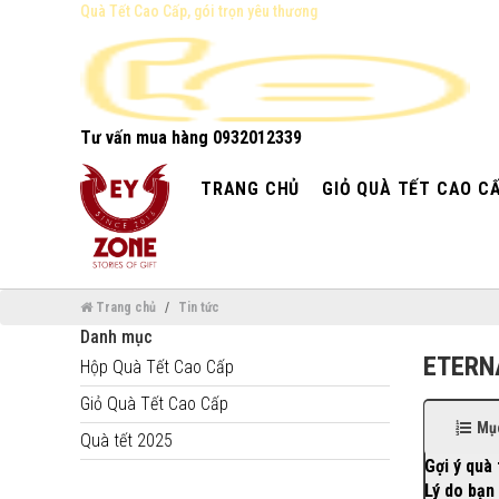
Quà Tết Cao Cấp, gói trọn yêu thương
Tư vấn mua hàng
0932012339
TRANG CHỦ
GIỎ QUÀ TẾT CAO C
Trang chủ
Tin tức
Danh mục
ETERN
Hộp Quà Tết Cao Cấp
Giỏ Quà Tết Cao Cấp
Mục
Quà tết 2025
Gợi ý quà
Lý do bạn