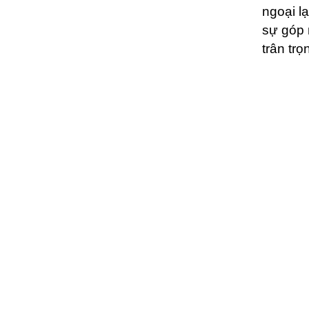
ngoại l
sự góp 
trân trọ