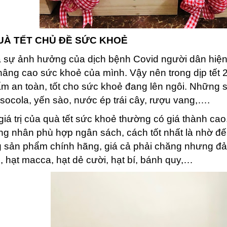
UÀ TẾT CHỦ ĐỀ SỨC KHOẺ
a sự ảnh hưởng của dịch bệnh Covid người dân hiện 
nâng cao sức khoẻ của mình. Vậy nên trong dịp tết 
m an toàn, tốt cho sức khoẻ đang lên ngôi. Những
socola, yến sào, nước ép trái cây, rượu vang,….
iá trị của quà tết sức khoẻ thường có giá thành ca
ng nhân phù hợp ngân sách, cách tốt nhất là nhờ đến
 sản phẩm chính hãng, giá cả phải chăng nhưng đảm
u, hạt macca, hạt dẻ cười, hạt bí, bánh quy,…