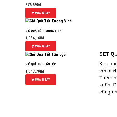
876,690đ
MUA NGAY
GIỎ QUÀ TẾT TƯỜNG VINH
1,084,168đ
MUA NGAY
SET Q
Kẹo, mứ
GIỎ QUÀ TẾT TẤN LỘC
với mứt
1,017,798đ
Thêm nữ
MUA NGAY
xuân. D
công nh