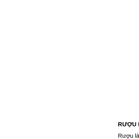
RƯỢU 
Rượu l