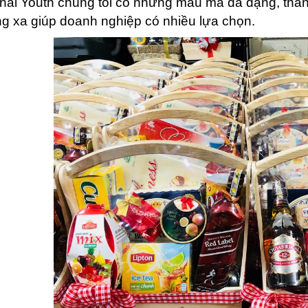
rnal Youth chúng tôi có những mẫu mã đa dạng, thà
g xa giúp doanh nghiệp có nhiều lựa chọn.