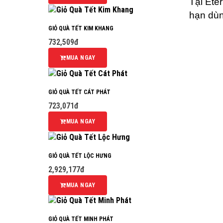
Tại Ete
hạn dùn
GIỎ QUÀ TẾT KIM KHANG
732,509đ
MUA NGAY
GIỎ QUÀ TẾT CÁT PHÁT
723,071đ
MUA NGAY
GIỎ QUÀ TẾT LỘC HƯNG
2,929,177đ
MUA NGAY
GIỎ QUÀ TẾT MINH PHÁT