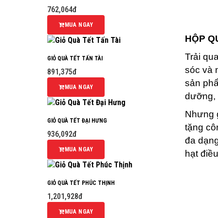
762,064đ
MUA NGAY
HỘP Q
Trải qu
GIỎ QUÀ TẾT TẤN TÀI
sóc và 
891,375đ
sản phẩ
MUA NGAY
dưỡng, 
Nhưng g
GIỎ QUÀ TẾT ĐẠI HƯNG
tặng cô
936,092đ
đa dạng
MUA NGAY
hạt điề
GIỎ QUÀ TẾT PHÚC THỊNH
1,201,928đ
MUA NGAY