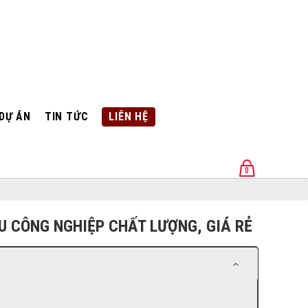
DỰ ÁN
TIN TỨC
LIÊN HỆ
0
U
U CÔNG NGHIỆP CHẤT LƯỢNG, GIÁ RẺ