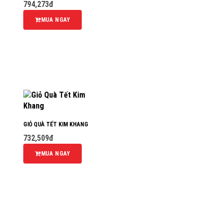
794,273đ
MUA NGAY
GIỎ QUÀ TẾT KIM KHANG
732,509đ
MUA NGAY