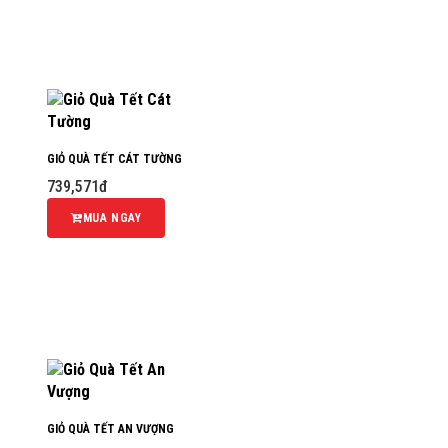
GIỎ QUÀ TẾT CÁT TƯỜNG
739,571đ
MUA NGAY
GIỎ QUÀ TẾT AN VƯỢNG