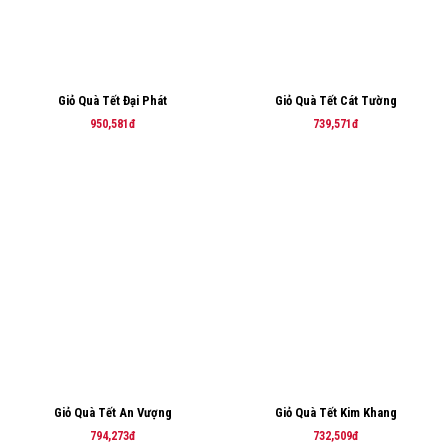
Giỏ Quà Tết Đại Phát
Giỏ Quà Tết Cát Tường
950,581đ
739,571đ
Giỏ Quà Tết An Vượng
Giỏ Quà Tết Kim Khang
794,273đ
732,509đ