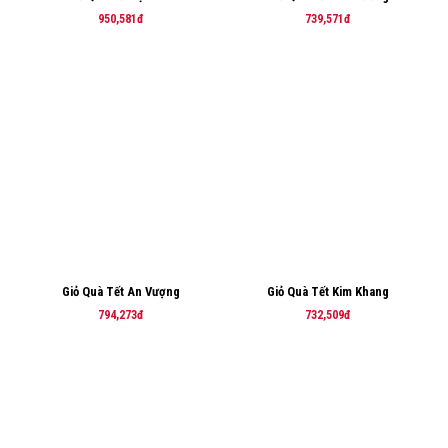
950,581đ
739,571đ
Giỏ Quà Tết An Vượng
Giỏ Quà Tết Kim Khang
794,273đ
732,509đ