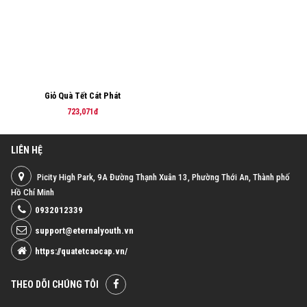
Giỏ Quà Tết Cát Phát
723,071đ
LIÊN HỆ
Picity High Park, 9A Đường Thạnh Xuân 13, Phường Thới An, Thành phố
Hồ Chí Minh
0932012339
support@eternalyouth.vn
https://quatetcaocap.vn/
THEO DÕI CHÚNG TÔI