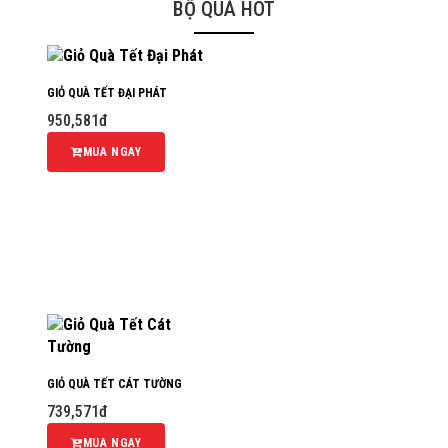
BỘ QUÀ HOT
GIỎ QUÀ TẾT ĐẠI PHÁT
950,581đ
MUA NGAY
GIỎ QUÀ TẾT CÁT TƯỜNG
739,571đ
MUA NGAY