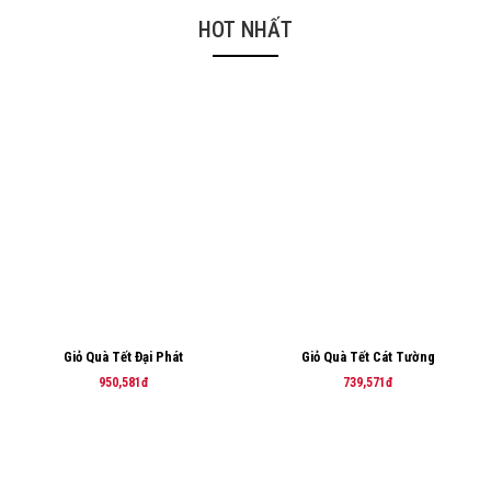
HOT NHẤT
Giỏ Quà Tết Đại Phát
Giỏ Quà Tết Cát Tường
950,581đ
739,571đ