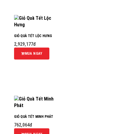
GIỎ QUÀ TẾT LỘC HƯNG
2,929,177đ
MUA NGAY
GIỎ QUÀ TẾT MINH PHÁT
762,064đ