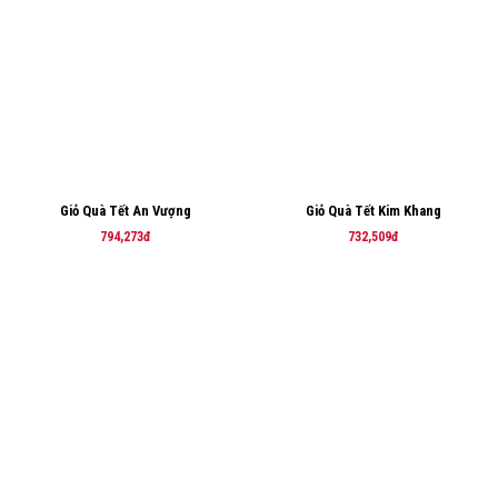
Giỏ Quà Tết An Vượng
Giỏ Quà Tết Kim Khang
794,273đ
732,509đ