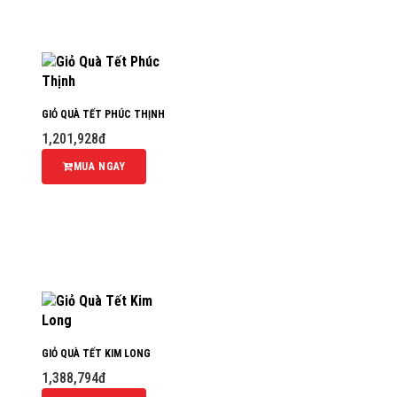
GIỎ QUÀ TẾT PHÚC THỊNH
1,201,928đ
MUA NGAY
GIỎ QUÀ TẾT KIM LONG
1,388,794đ