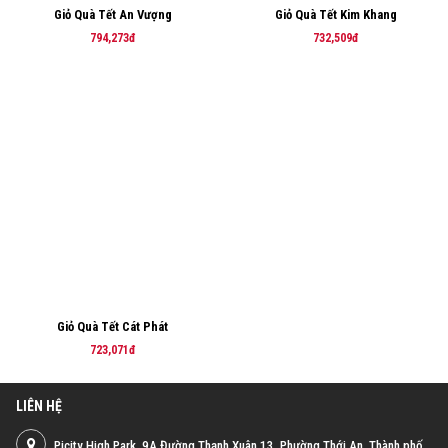
Giỏ Quà Tết An Vượng
Giỏ Quà Tết Kim Khang
794,273đ
732,509đ
Giỏ Quà Tết Cát Phát
723,071đ
LIÊN HỆ
Picity High Park, 9A Đường Thạnh Xuân 13, Phường Thới An, Thành phố