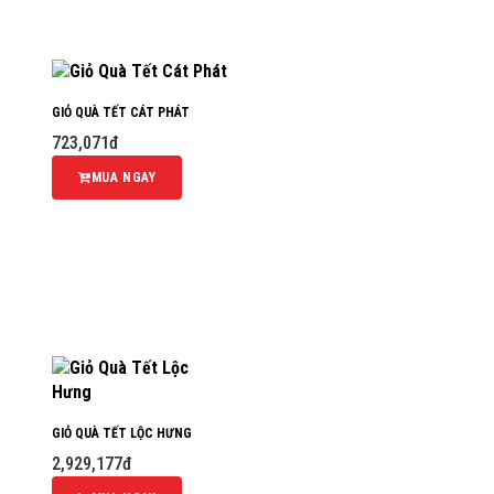
GIỎ QUÀ TẾT CÁT PHÁT
723,071đ
MUA NGAY
GIỎ QUÀ TẾT LỘC HƯNG
2,929,177đ