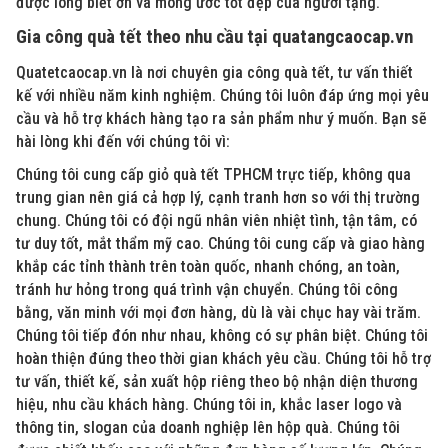
được lòng biết ơn và mong ước tốt đẹp của người tặng.
Gia công quà tết theo nhu cầu tại quatangcaocap.vn
Quatetcaocap.vn là nơi chuyên gia công quà tết, tư vấn thiết
kế với nhiều năm kinh nghiệm. Chúng tôi luôn đáp ứng mọi yêu
cầu và hỗ trợ khách hàng tạo ra sản phẩm như ý muốn. Bạn sẽ
hài lòng khi đến với chúng tôi vì:
Chúng tôi cung cấp giỏ quà tết TPHCM trực tiếp, không qua
trung gian nên giá cả hợp lý, cạnh tranh hơn so với thị trường
chung. Chúng tôi có đội ngũ nhân viên nhiệt tình, tận tâm, có
tư duy tốt, mắt thẩm mỹ cao. Chúng tôi cung cấp và giao hàng
khắp các tỉnh thành trên toàn quốc, nhanh chóng, an toàn,
tránh hư hỏng trong quá trình vận chuyển. Chúng tôi công
bằng, văn minh với mọi đơn hàng, dù là vài chục hay vài trăm.
Chúng tôi tiếp đón như nhau, không có sự phân biệt. Chúng tôi
hoàn thiện đúng theo thời gian khách yêu cầu. Chúng tôi hỗ trợ
tư vấn, thiết kế, sản xuất hộp riêng theo bộ nhận diện thương
hiệu, nhu cầu khách hàng. Chúng tôi in, khắc laser logo và
thông tin, slogan của doanh nghiệp lên hộp quà. Chúng tôi