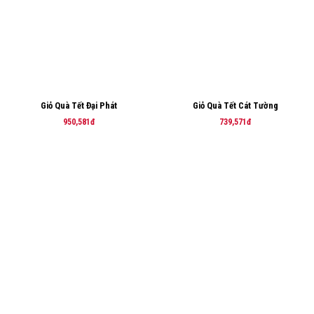
Giỏ Quà Tết Đại Phát
Giỏ Quà Tết Cát Tường
950,581đ
739,571đ