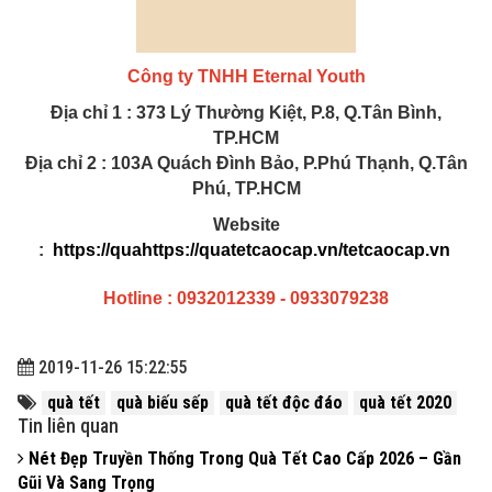
Công ty TNHH Eternal Youth
Địa chỉ 1 : 373 Lý Thường Kiệt, P.8, Q.Tân Bình,
TP.HCM
Địa chỉ 2 : 103A Quách Đình Bảo, P.Phú Thạnh, Q.Tân
Phú, TP.HCM
Website
:
https://qua
https://quatetcaocap.vn/
tetcaocap.vn
Hotline : 0932012339 - 0933079238
2019-11-26 15:22:55
quà tết
quà biếu sếp
quà tết độc đáo
quà tết 2020
Tin liên quan
Nét Đẹp Truyền Thống Trong Quà Tết Cao Cấp 2026 – Gần
Gũi Và Sang Trọng