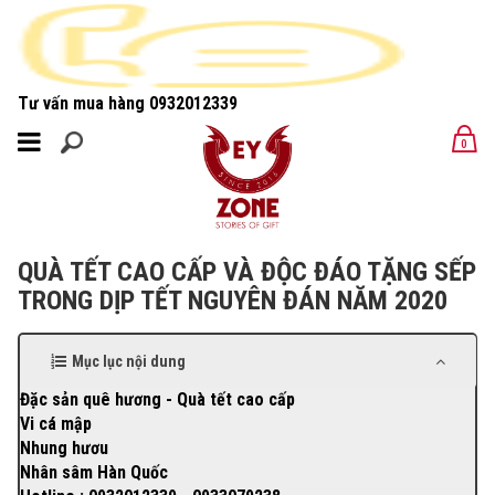
Tư vấn mua hàng
0932012339
MENU
0
MENU
QUÀ TẾT CAO CẤP VÀ ĐỘC ĐÁO TẶNG SẾP
TRONG DỊP TẾT NGUYÊN ĐÁN NĂM 2020
Mục lục nội dung
Đặc sản quê hương - Quà tết cao cấp
Vi cá mập
Nhung hươu
Nhân sâm Hàn Quốc