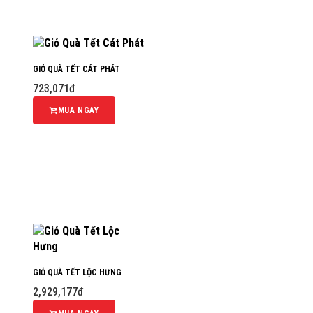
GIỎ QUÀ TẾT CÁT PHÁT
723,071đ
MUA NGAY
GIỎ QUÀ TẾT LỘC HƯNG
2,929,177đ