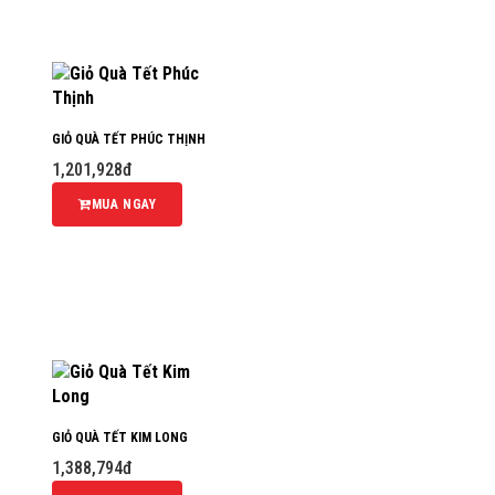
GIỎ QUÀ TẾT PHÚC THỊNH
1,201,928đ
MUA NGAY
GIỎ QUÀ TẾT KIM LONG
1,388,794đ