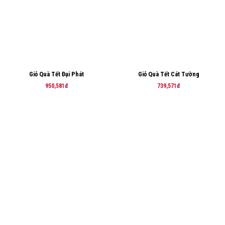
Giỏ Quà Tết Đại Phát
Giỏ Quà Tết Cát Tường
950,581đ
739,571đ