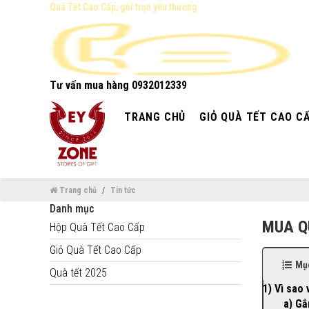
Quà Tết Cao Cấp, gói trọn yêu thương
Tư vấn mua hàng
0932012339
TRANG CHỦ
GIỎ QUÀ TẾT CAO C
Trang chủ
Tin tức
Danh mục
MUA Q
Hộp Quà Tết Cao Cấp
Giỏ Quà Tết Cao Cấp
Mục
Quà tết 2025
1) Vì sao
a) Gắ