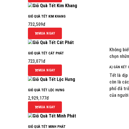
GIỎ QUÀ TẾT KIM KHANG
732,509đ
MUA NGAY
Không biết
GIỎ QUÀ TẾT CÁT PHÁT
chọn nhữn
723,071đ
A) GẮN KẾT 
MUA NGAY
Tết là dịp
còn là các
phố đã tr
GIỎ QUÀ TẾT LỘC HƯNG
của người
2,929,177đ
MUA NGAY
GIỎ QUÀ TẾT MINH PHÁT