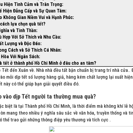
ểu Hiện Tình Cảm và Trân Trọng:
ể Hiện Đẳng Cấp và Sự Quan Tâm:
o Không Gian Niềm Vui và Hạnh Phúc:
 cách lựa chọn quà tết?
Nghĩa và Tinh Thần:
ù Hợp Với Sở Thích và Nhu Cầu:
ất Lượng và Độc Đáo:
ong Cách và Sở Thích Cá Nhân:
 Hòa Với Ngân Sách:
à tết ở thành phố Hồ Chi Minh ở đâu cho an tâm?
 Tết đến Xuân về. Nhà nhà đều tất bận chuẩn bị trang trí nhà cửa.. 
vào mỗi dịp tết số lượng hàng giả, hàng kém chất lượng lại xuất hiệ
ết này có thể giúp bạn giải quyết điều đó.
o vào dịp Tết người ta thường mua quà?
ặc biệt là tại Thành phố Hồ Chí Minh, là thời điểm mà không khí lễ h
còn mang theo nhiều ý nghĩa sâu sắc về văn hóa, truyền thống và t
ó thể trao gửi những thông điệp yêu thương và tích cực .