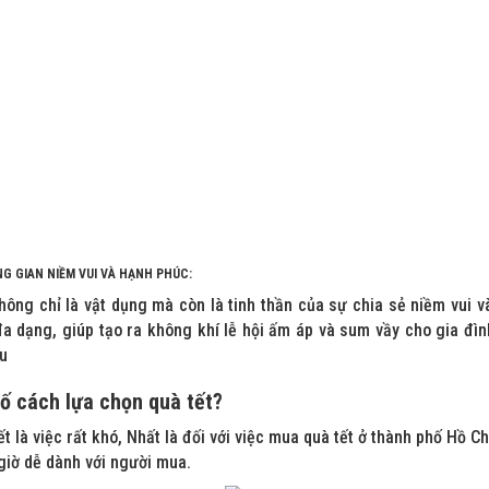
G GIAN NIỀM VUI VÀ HẠNH PHÚC:
hông chỉ là vật dụng mà còn là tinh thần của sự chia sẻ niềm vui 
đa dạng, giúp tạo ra không khí lễ hội ấm áp và sum vầy cho gia đìn
au
ố cách lựa chọn quà tết?
t là việc rất khó, Nhất là đối với việc mua quà tết ở thành phố Hồ C
giờ dễ dành với người mua.