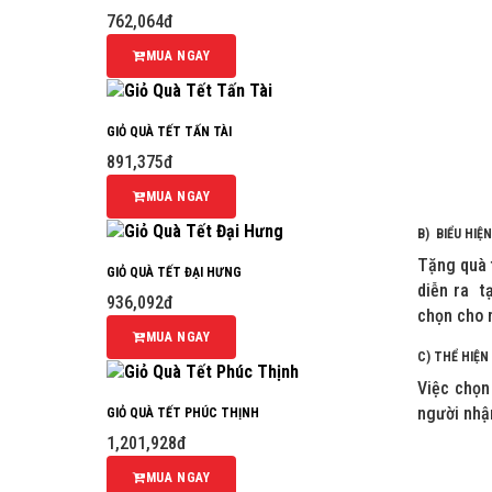
762,064đ
MUA NGAY
GIỎ QUÀ TẾT TẤN TÀI
891,375đ
MUA NGAY
B) BIỂU HIỆ
Tặng quà 
GIỎ QUÀ TẾT ĐẠI HƯNG
diễn ra t
936,092đ
chọn cho 
MUA NGAY
C) THỂ HIỆN
Việc chọn
người nhận
GIỎ QUÀ TẾT PHÚC THỊNH
1,201,928đ
MUA NGAY