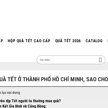
ẤP
HỘP QUÀ TẾT CAO CẤP
QUÀ TẾT 2026
CATALOG
MEN
UÀ TẾT Ở THÀNH PHỐ HỒ CHÍ MINH, SAO CH
 lục nội dung
 vào dịp Tết người ta thường mua quà?
n Kết Gia Đình và Cộng Đồng: