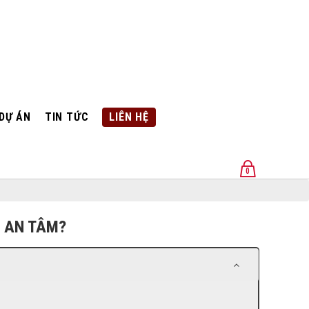
DỰ ÁN
TIN TỨC
LIÊN HỆ
0
U
O AN TÂM?