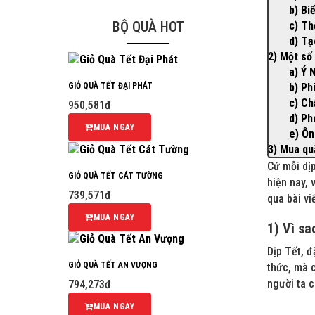
b) Bi
BỘ QUÀ HOT
c) Th
d) Tạ
2) Một số
a) Ý 
b) Ph
GIỎ QUÀ TẾT ĐẠI PHÁT
c) Ch
950,581đ
d) Ph
MUA NGAY
e) Ôn
3) Mua qu
Cứ mỗi dịp
GIỎ QUÀ TẾT CÁT TƯỜNG
hiện nay, 
739,571đ
qua bài vi
MUA NGAY
1) Vì sa
Dịp Tết, đ
GIỎ QUÀ TẾT AN VƯỢNG
thức, mà 
người ta c
794,273đ
MUA NGAY