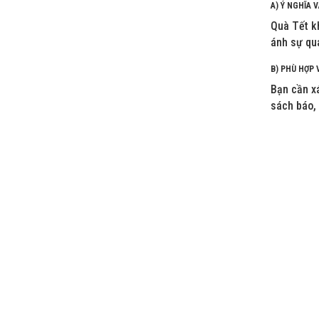
A) Ý NGHĨA 
Quà Tết k
ánh sự qua
B) PHÙ HỢP 
Bạn cần xá
sách báo, 