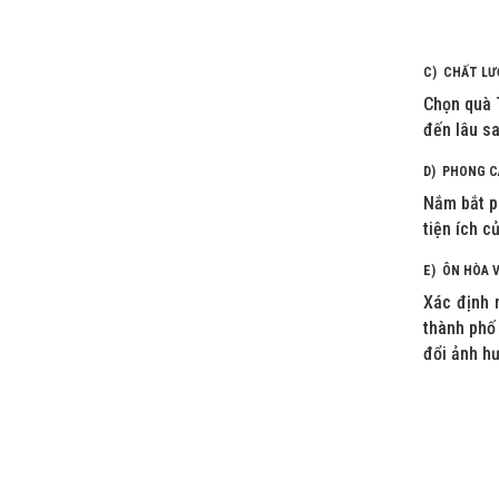
C) CHẤT LƯ
Chọn quà T
đến lâu s
D) PHONG C
Nắm bắt p
tiện ích c
E) ÔN HÒA V
Xác định 
thành phố 
đổi ảnh h