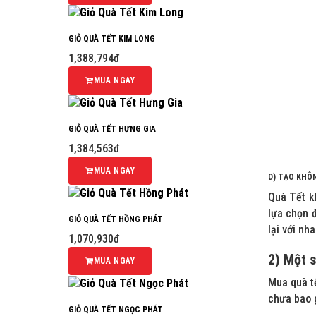
GIỎ QUÀ TẾT KIM LONG
1,388,794đ
MUA NGAY
GIỎ QUÀ TẾT HƯNG GIA
1,384,563đ
MUA NGAY
D) TẠO KHÔN
Quà Tết k
lựa chọn 
GIỎ QUÀ TẾT HỒNG PHÁT
lại với nh
1,070,930đ
2) Một s
MUA NGAY
Mua quà tế
chưa bao 
GIỎ QUÀ TẾT NGỌC PHÁT