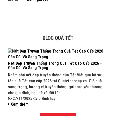
BLOG QUÀ TẾT
Nét Đẹp Truyền Thống Trong Quà Tết Cao Cấp 2026 –
Quà 
Gần Gũi Và Sang Trọng
202
Khám phá nét đẹp truyền thống của Tết Việt qua bộ sưu
Khám
tập quà Tết cao cấp 2026 tại Quatetcaocap.vn. Giỏ quà
Quat
sang trọng, hương vị truyền thống, gửi trao yêu thương
sang
cho gia đình, bạn bè và đối tác.
bạn 
27/11/2025
0 Bình luận
27
Xem thêm
Xe