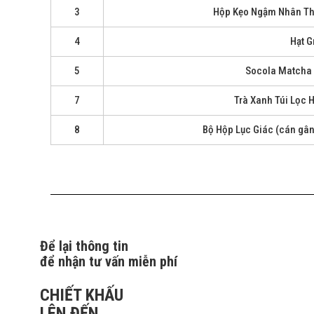
3
Hộp Kẹo Ngậm Nhân Thạ
4
Hạt G
5
Socola Matcha
7
Trà Xanh Túi Lọc H
8
Bộ Hộp Lục Giác (cán gân -
Để lại thông tin
để nhận tư vấn miễn phí
CHIẾT KHẤU
LÊN ĐẾN