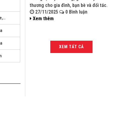
thương cho gia đình, bạn bè và đối tác.
bạn bè và đ
27/11/2025
0 Bình luận
27/11/
e,…
Xem thêm
Xem thê
ia
ia
XEM TẤT CẢ
m