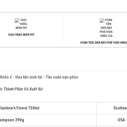
GIAO HÀNG MIỄN PHÍ
HOÀN TIỀN 200% NẾU PHÁT HIỆN HÀNG
hiên 2 - Hòa khí sinh tài - Tân xuân vạn phúc
c Thành Phần Và Xuất Xứ:
lantine's Finest 750ml
Scotla
hompson 390g
USA