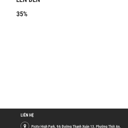
35%
LIÊN HỆ
Picity High Park, 9A Đường Thạnh Xuân 13, Phường Thới An,