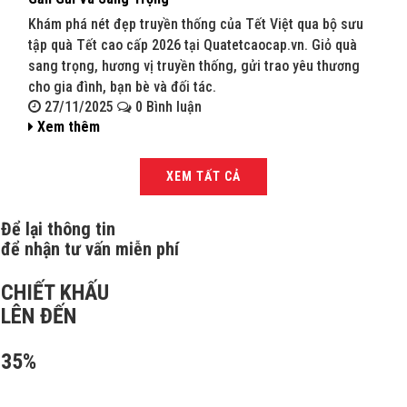
Khám phá nét đẹp truyền thống của Tết Việt qua bộ sưu
Khám
tập quà Tết cao cấp 2026 tại Quatetcaocap.vn. Giỏ quà
Quat
sang trọng, hương vị truyền thống, gửi trao yêu thương
sang
cho gia đình, bạn bè và đối tác.
bạn 
27/11/2025
0 Bình luận
27
Xem thêm
Xe
XEM TẤT CẢ
Để lại thông tin
để nhận tư vấn miễn phí
CHIẾT KHẤU
LÊN ĐẾN
35%