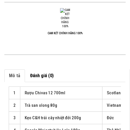
CAM KẾT CHÍNH HÃNG 100%
Mô tả
Đánh giá (0)
1
Rượu Chivas 12 700ml
Scotland
2
Trà san olong 80g
Vietnam
3
Kẹo C&H trái cây nhiệt đới 200g
Đức