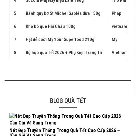
4
Socola Majesty hiệu Lale 180g
Thỗ Nhĩ Kì
5
Bánh quy bơ St Michel Sablés dừa 150g
Pháp
6
Khô bò que Hải Châu 100g
vietnam
7
Hạt dẻ cười Mỹ Your Superfood 210g
Mỹ
8
Bộ hộp quà Tết 2026 + Phụ Kiện Trang Trí
Vietnam
BLOG QUÀ TẾT
Nét Đẹp Truyền Thống Trong Quà Tết Cao Cấp 2026 –
Quà 
Gần Gũi Và Sang Trọng
202