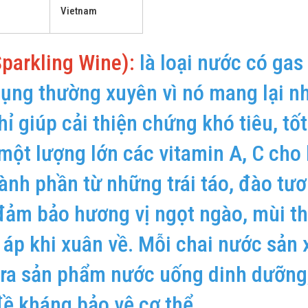
Vietnam
parkling Wine):
là loại nước có ga
dụng thường xuyên vì nó mang lại n
ỉ giúp cải thiện chứng khó tiêu, tố
một lượng lớn các vitamin A, C cho
ành phần từ những trái táo, đào tươ
 đảm bảo hương vị ngọt ngào, mùi t
p khi xuân về. Mỗi chai nước sản 
 ra sản phẩm nước uống dinh dưỡng
đề kháng bảo vệ cơ thể.