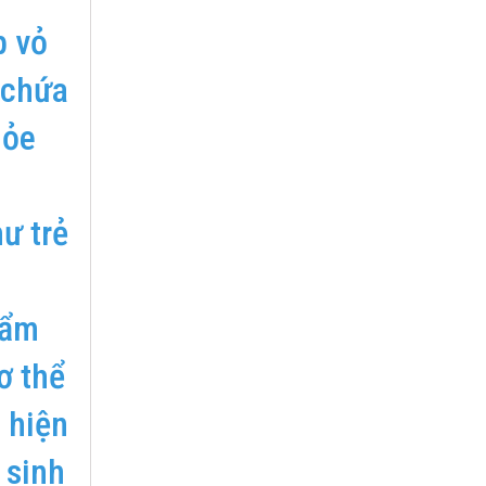
p vỏ
 chứa
hỏe
ư trẻ
hẩm
ơ thể
 hiện
 sinh