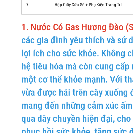
7
Hộp Giấy Cửa Sổ + Phụ Kiện Trang Trí
1. Nước Có Gas Hương Đào (S
các gia đình yêu thích và sử 
lợi ích cho sức khỏe. Không ch
hệ tiêu hóa mà còn cung cấp 
một cơ thể khỏe mạnh. Với th
vừa được hái trên cây xuống
mang đến những cảm xúc ấm á
qua dây chuyền hiện đại, cho
phục hồi sức khỏe, tăng sức 