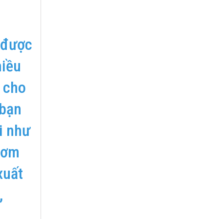
s được
hiều
t cho
 bạn
i như
hơm
xuất
,