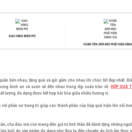
GIAO HÀNG MIỄN PHÍ
HOÀN TIỀN 200% NẾU PHÁT HIỆN HÀNG
 quần bên nhau, tặng quà và gửi gắm cho nhau lời chúc tốt đẹp nhất. Đi
ong bình an và suôn sẻ đến nhau trong dịp xuân tràn về.
HỘP QUÀ T
 lượng, đa dạng được kết hợp hài hòa giữa nhiều hương vị.
 với phần nơ trang trí giúp các thành phần của hộp quà hiện lên nổi hơ
cần, chu đáo mà còn mang đến giá trị tinh thần để dành tặng những ngườ
u lứa tuổi do sản phẩm đa dạng như đưa ta đến chuyến du lịch ẩm thực