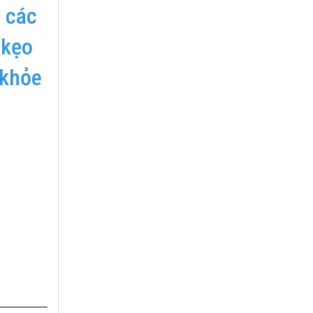
a các
 kẹo
 khỏe