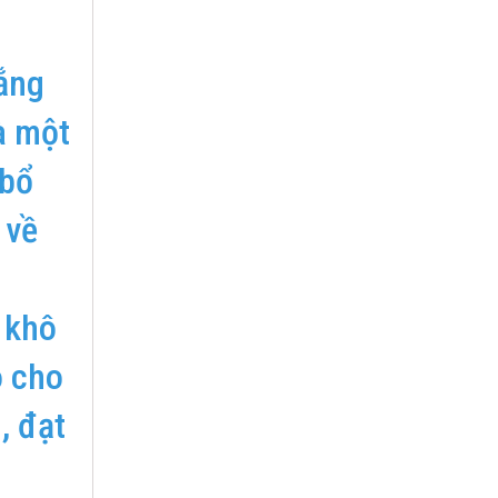
ắng
à một
 bổ
 về
 khô
o cho
, đạt
.