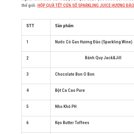
thế giới.
HỘP QUÀ TẾT CỬA SỔ SPARKLING JUICE HƯƠNG ĐÀ
STT
Sản phẩm
1
Nước Có Gas Hương Đào (Sparkling Wine)
Bánh Quy Jack&Jill
2
3
Chocolate Bon O Bon
4
Bột Ca Cao Pure
5
Nho Khô PH
6
Kẹo Butter Toffees