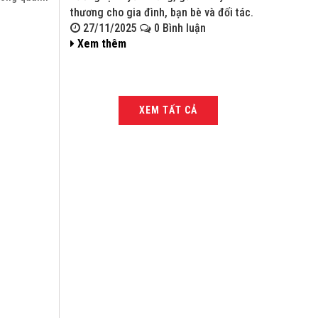
thương cho gia đình, bạn bè và đối tác.
bạn bè và đ
27/11/2025
0 Bình luận
27/11/
Xem thêm
Xem thê
XEM TẤT CẢ