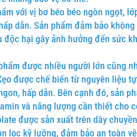
m với vị bơ béo béo ngòn ngọt, lớ
 hấp dẫn. Sản phẩm đảm bảo không
 độc hại gây ảnh hưởng đến sức k
phẩm được nhiều người lớn cũng nh
Kẹo được chế biến từ nguyên liệu tự
 ngon, hấp dẫn. Bên cạnh đó, sản p
amin và năng lượng cần thiết cho c
late được sản xuất trên dây chuyền
ọn lọc kỹ lưỡng, đảm bảo an toàn vệ