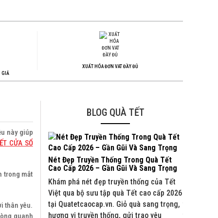
XUẤT HÓA ĐƠN VAT ĐẦY ĐỦ
 GIẢ
BLOG QUÀ TẾT
ều này giúp
ẾT CỬA SỔ
Nét Đẹp Truyền Thống Trong Quà Tết
Quà Tết C
Cao Cấp 2026 – Gần Gũi Và Sang Trọng
Và Đối Tá
n trong mắt
Khám phá nét đẹp truyền thống của Tết
Khám phá b
Việt qua bộ sưu tập quà Tết cao cấp 2026
2026 tại Q
tại Quatetcaocap.vn. Giỏ quà sang trọng,
truyền thố
i thân yêu.
hương vị truyền thống, gửi trao yêu
trao yêu t
 vòng quanh