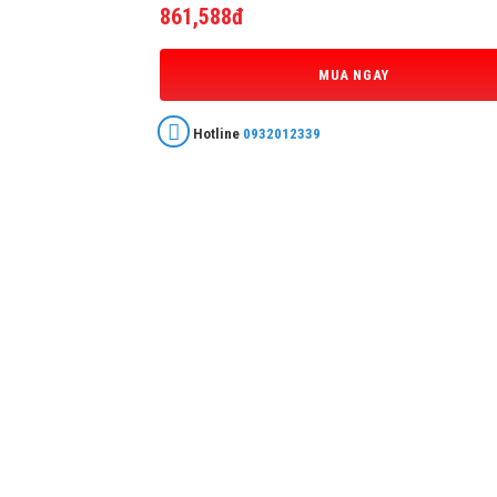
861,588đ
MUA NGAY
Hotline
0932012339