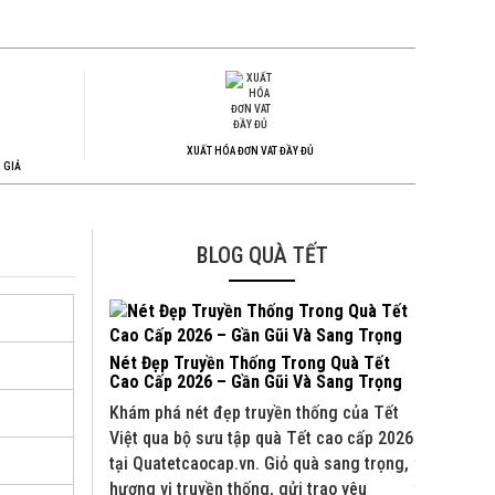
XUẤT HÓA ĐƠN VAT ĐẦY ĐỦ
 GIẢ
BLOG QUÀ TẾT
Nét Đẹp Truyền Thống Trong Quà Tết
Quà Tết C
Cao Cấp 2026 – Gần Gũi Và Sang Trọng
Và Đối Tá
Khám phá nét đẹp truyền thống của Tết
Khám phá b
Việt qua bộ sưu tập quà Tết cao cấp 2026
2026 tại Q
tại Quatetcaocap.vn. Giỏ quà sang trọng,
truyền thố
hương vị truyền thống, gửi trao yêu
trao yêu t