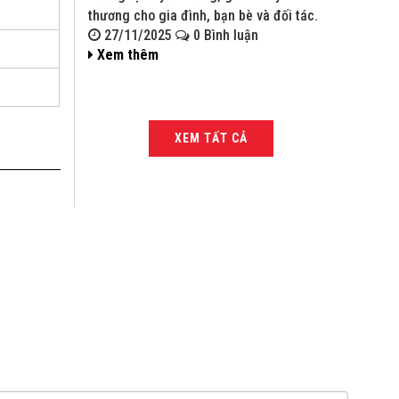
thương cho gia đình, bạn bè và đối tác.
bạn bè và đ
27/11/2025
0 Bình luận
27/11/
Xem thêm
Xem thê
XEM TẤT CẢ