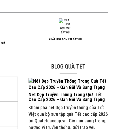
XUẤT HÓA ĐƠN VAT ĐẦY ĐỦ
 GIẢ
BLOG QUÀ TẾT
Nét Đẹp Truyền Thống Trong Quà Tết
Quà Tết C
Cao Cấp 2026 – Gần Gũi Và Sang Trọng
Và Đối Tá
Khám phá nét đẹp truyền thống của Tết
Khám phá b
Việt qua bộ sưu tập quà Tết cao cấp 2026
2026 tại Q
tại Quatetcaocap.vn. Giỏ quà sang trọng,
truyền thố
hương vị truyền thống, gửi trao yêu
trao yêu t