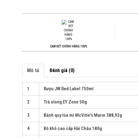
CAM KẾT CHÍNH HÃNG 100%
Mô tả
Đánh giá (0)
1
Rượu JW Red Label 750ml
2
Trà olong EY Zone 50g
3
Bánh quy lúa mì McVitie's Marie 388,92g
4
Bò khô cao cấp Hải Châu 180g