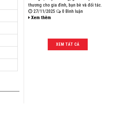
thương cho gia đình, bạn bè và đối tác.
bạn bè và đ
27/11/2025
0 Bình luận
27/11/
Xem thêm
Xem thê
XEM TẤT CẢ