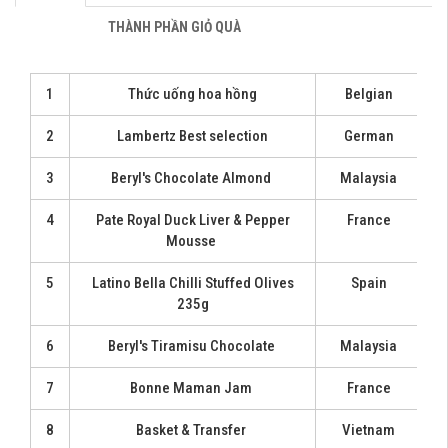
THÀNH PHẦN GIỎ QUÀ
1
Thức uống hoa hồng
Belgian
2
Lambertz Best selection
German
3
Beryl's Chocolate Almond
Malaysia
4
Pate Royal Duck Liver & Pepper
France
Mousse
5
Latino Bella Chilli Stuffed Olives
Spain
235g
6
Beryl's Tiramisu Chocolate
Malaysia
7
Bonne Maman Jam
France
8
Basket & Transfer
Vietnam