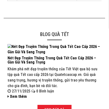
BLOG QUÀ TẾT
Nét Đẹp Truyền Thống Trong Quà Tết Cao Cấp 2026 –
Quà 
Gần Gũi Và Sang Trọng
202
Khám phá nét đẹp truyền thống của Tết Việt qua bộ sưu
Khám
tập quà Tết cao cấp 2026 tại Quatetcaocap.vn. Giỏ quà
Quat
sang trọng, hương vị truyền thống, gửi trao yêu thương
sang
cho gia đình, bạn bè và đối tác.
bạn 
27/11/2025
0 Bình luận
27
Xem thêm
Xe