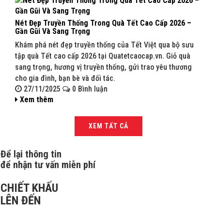
Nét Đẹp Truyền Thống Trong Quà Tết Cao Cấp 2026 –
Quà 
Gần Gũi Và Sang Trọng
202
Khám phá nét đẹp truyền thống của Tết Việt qua bộ sưu
Khám
tập quà Tết cao cấp 2026 tại Quatetcaocap.vn. Giỏ quà
Quat
sang trọng, hương vị truyền thống, gửi trao yêu thương
sang
cho gia đình, bạn bè và đối tác.
bạn 
27/11/2025
0 Bình luận
27
Xem thêm
Xe
XEM TẤT CẢ
Để lại thông tin
để nhận tư vấn miễn phí
CHIẾT KHẤU
LÊN ĐẾN