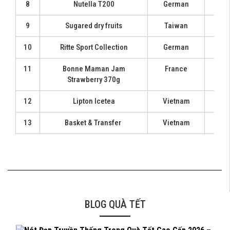
8
Nutella T200
German
1
9
Sugared dry fruits
Taiwan
1
10
Ritte Sport Collection
German
1
11
Bonne Maman Jam
France
1
Strawberry 370g
12
Lipton Icetea
Vietnam
1
13
Basket & Transfer
Vietnam
1
BLOG QUÀ TẾT