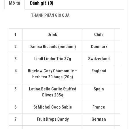
Mô tả
Đánh giá (0)
THÀNH PHẦN GIỎ QUÀ
1
Drink
Chile
1
2
Danisa Biscuits (medium)
Danmark
1
3
Lindt Lindor Trio 37g
Switzerland
1
4
Bigelow Cozy Chamomile –
England
1
herb tea 20 bags (20g)
5
Latino Bella Garlic Stuffed
Spain
1
Olives 235g
6
St Michel Coco Sable
France
1
7
Fruit Drops Candy
German
1