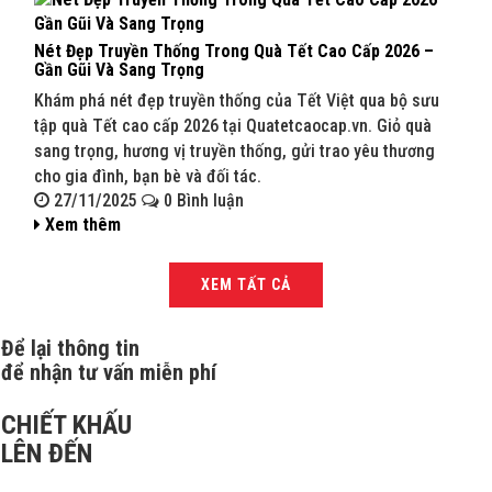
Nét Đẹp Truyền Thống Trong Quà Tết Cao Cấp 2026 –
Quà 
Gần Gũi Và Sang Trọng
202
Khám phá nét đẹp truyền thống của Tết Việt qua bộ sưu
Khám
tập quà Tết cao cấp 2026 tại Quatetcaocap.vn. Giỏ quà
Quat
sang trọng, hương vị truyền thống, gửi trao yêu thương
sang
cho gia đình, bạn bè và đối tác.
bạn 
27/11/2025
0 Bình luận
27
Xem thêm
Xe
XEM TẤT CẢ
Để lại thông tin
để nhận tư vấn miễn phí
CHIẾT KHẤU
LÊN ĐẾN