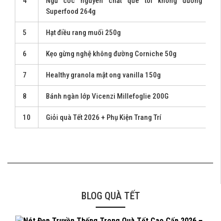
4
Ngũ cốc nguyên chất quê tôi không đường You
Superfood 264g
5
Hạt điều rang muối 250g
6
Kẹo gừng nghệ không đường Corniche 50g
7
Healthy granola mật ong vanilla 150g
8
Bánh ngàn lớp Vicenzi Millefoglie 200G
10
Giỏi quà Tết 2026 + Phụ Kiện Trang Trí
BLOG QUÀ TẾT