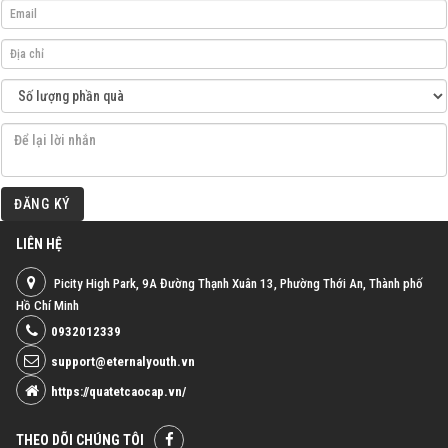
ĐĂNG KÝ
LIÊN HỆ
Picity High Park, 9A Đường Thạnh Xuân 13, Phường Thới An, Thành phố
Hồ Chí Minh
0932012339
support@eternalyouth.vn
https://quatetcaocap.vn/
THEO DÕI CHÚNG TÔI