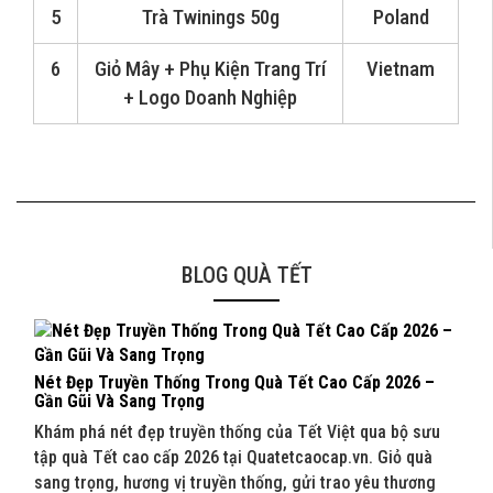
5
Trà Twinings 50g
Poland
6
Giỏ Mây + Phụ Kiện Trang Trí
Vietnam
+ Logo Doanh Nghiệp
BLOG QUÀ TẾT
Nét Đẹp Truyền Thống Trong Quà Tết Cao Cấp 2026 –
Quà 
Gần Gũi Và Sang Trọng
202
Khám phá nét đẹp truyền thống của Tết Việt qua bộ sưu
Khám
tập quà Tết cao cấp 2026 tại Quatetcaocap.vn. Giỏ quà
Quat
sang trọng, hương vị truyền thống, gửi trao yêu thương
sang