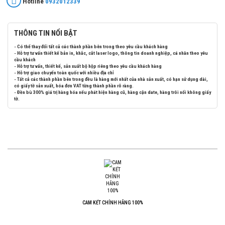
Hotline
0932012339
THÔNG TIN NỔI BẬT
- Có thể thay đổi tất cả các thành phần bên trong theo yêu cầu khách hàng
- Hỗ trợ tư vấn thiết kế bản in, khắc, cắt laser logo, thông tin doanh nghiệp, cá nhân theo yêu
cầu khách
- Hỗ trợ tư vấn, thiết kế, sản xuất bộ hộp riêng theo yêu cầu khách hàng
- Hỗ trợ giao chuyển toàn quốc với nhiều địa chỉ
- Tất cả các thành phần bên trong đều là hàng mới nhất của nhà sản xuất, có hạn sử dụng dài,
có giấy tờ sản xuất, hóa đơn VAT từng thành phần rõ ràng.
- Đền bù 300% giá trị hàng hóa nếu phát hiện hàng cũ, hàng cận date, hàng trôi nổi không giấy
tờ.
CAM KẾT CHÍNH HÃNG 100%